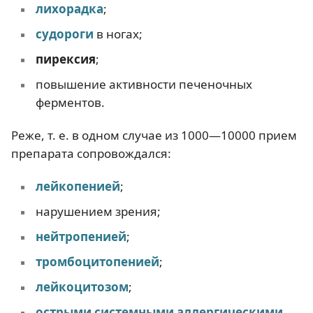
лихорадка
;
судороги
в ногах;
пирексия
;
повышение активности печеночных
ферментов.
Реже, т. е. в одном случае из 1000—10000 прием
препарата сопровождался:
лейкопенией
;
нарушением зрения;
нейтропенией
;
тромбоцитопенией
;
лейкоцитозом
;
острыми системными аллергическими