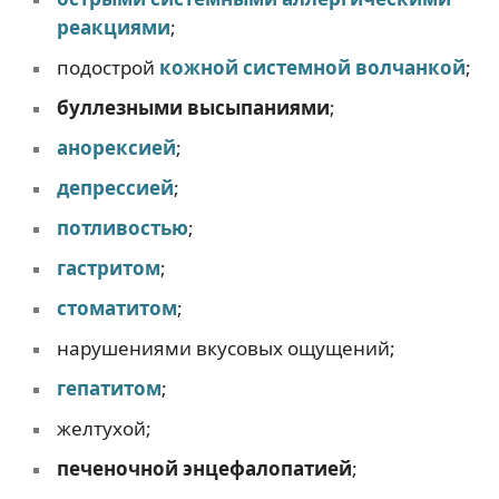
реакциями
;
подострой
кожной системной волчанкой
;
буллезными высыпаниями
;
анорексией
;
депрессией
;
потливостью
;
гастритом
;
стоматитом
;
нарушениями вкусовых ощущений;
гепатитом
;
желтухой;
печеночной энцефалопатией
;