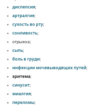
диспепсия
;
артралгия
;
сухость во рту
;
сонливость
;
отрыжка;
сыпь
;
боль в груди
;
инфекции мочевыводящих путей
;
эритема
;
синусит
;
миалгия
;
переломы
;