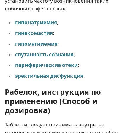
установить частоту возникновения таких
побочных эффектов, как:
гипонатриемия
;
гинекомастия
;
гипомагниемия
;
спутанность сознания
;
периферические отеки
;
эректильная дисфункция
.
Рабелок, инструкция по
применению
(Способ и
дозировка)
Таблетки следует принимать внутрь, не
разжевывая или измельчая другим способом.