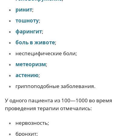
ринит
;
тошноту
;
фарингит
;
боль в животе
;
неспецифические боли;
метеоризм
;
астению
;
гриппоподобные заболевания.
У одного пациента из 100—1000 во время
проведения терапии отмечались:
нервозность;
бронхит;