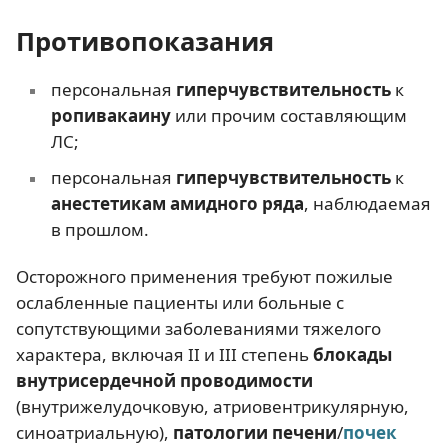
Противопоказания
персональная
гиперчувствительность
к
ропивакаину
или прочим составляющим
ЛС;
персональная
гиперчувствительность
к
анестетикам амидного ряда
, наблюдаемая
в прошлом.
Осторожного применения требуют пожилые
ослабленные пациенты или больные с
сопутствующими заболеваниями тяжелого
характера, включая II и III степень
блокады
внутрисердечной проводимости
(внутрижелудочковую, атриовентрикулярную,
синоатриальную),
патологии печени
/
почек