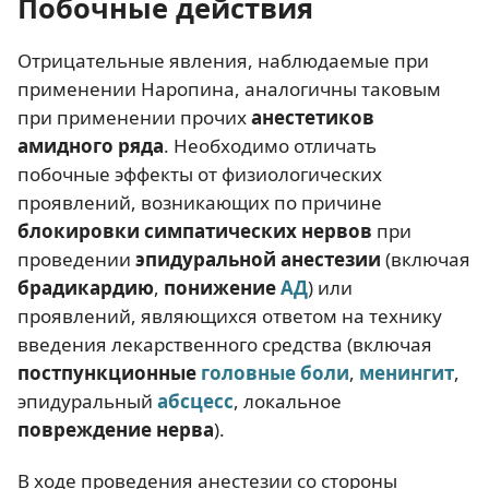
Побочные действия
Отрицательные явления, наблюдаемые при
применении Наропина, аналогичны таковым
при применении прочих
анестетиков
амидного ряда
. Необходимо отличать
побочные эффекты от физиологических
проявлений, возникающих по причине
блокировки симпатических нервов
при
проведении
эпидуральной анестезии
(включая
брадикардию
,
понижение
АД
) или
проявлений, являющихся ответом на технику
введения лекарственного средства (включая
постпункционные
головные боли
,
менингит
,
эпидуральный
абсцесс
, локальное
повреждение нерв
а
).
В ходе проведения анестезии со стороны