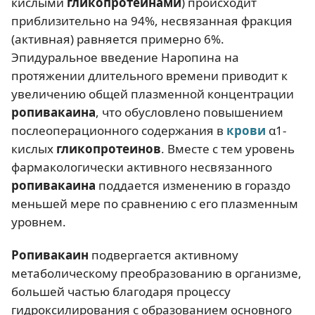
кислыми
гликопротеинами
) происходит
приблизительно на 94%, несвязанная фракция
(активная) равняется примерно 6%.
Эпидуральное введение Наропина на
протяжении длительного времени приводит к
увеличению общей плазменной концентрации
ропивакаина
, что обусловлено повышением
послеоперационного содержания в
крови
α1-
кислых
гликопротеинов
. Вместе с тем уровень
фармакологически активного несвязанного
ропивакаина
поддается изменению в гораздо
меньшей мере по сравнению с его плазменным
уровнем.
Ропивакаин
подвергается активному
метаболическому преобразованию в организме,
большей частью благодаря процессу
гидроксилирования с образованием основного