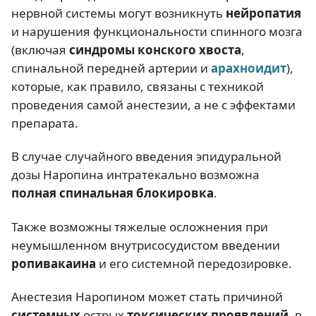
нервной системы могут возникнуть
нейропатия
и нарушения функциональности спинного мозга
(включая
синдромы конского хвоста
,
спинальной передней артерии и
арахноидит
),
которые, как правило, связаны с техникой
проведения самой анестезии, а не с эффектами
препарата.
В случае случайного введения эпидуральной
дозы Наропина интратекально возможна
полная спинальная блокировка
.
Также возможны тяжелые осложнения при
неумышленном внутрисосудистом введении
ропивакаина
и его системной передозировке.
Анестезия Наропином может стать причиной
системных
острых
токсических проявлений
, в