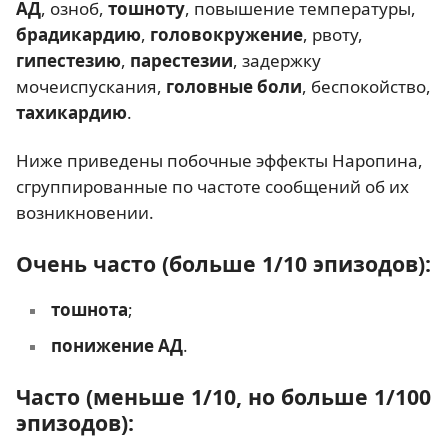
АД
, озноб,
тошноту
, повышение температуры,
брадикардию
,
головокружение
, рвоту,
гипестезию
,
парестезии
, задержку
мочеиспускания,
головные боли
, беспокойство,
тахикардию
.
Ниже приведены побочные эффекты Наропина,
сгруппированные по частоте сообщений об их
возникновении.
Очень часто (больше 1/10 эпизодов):
тошнота
;
понижение АД
.
Часто (меньше 1/10, но больше 1/100
эпизодов):