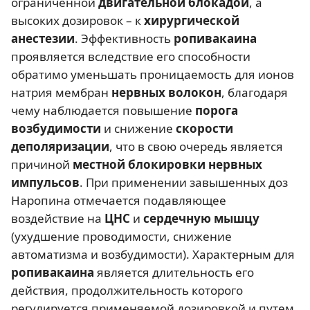
ограниченной
двигательной блокадой
, а
высоких дозировок
–
к
хирургической
анестезии
. Эффективность
ропивакаина
проявляется вследствие его способности
обратимо уменьшать проницаемость для ионов
натрия мембран
нервных волокон
, благодаря
чему наблюдается повышение
порога
возбудимости
и снижение
скорости
деполяризации
, что в свою очередь является
причиной
местной блокировки нервных
импульсов
. При применении завышенных доз
Наропина отмечается подавляющее
воздействие на
ЦНС
и
сердечную мышцу
(ухудшение проводимости, снижение
автоматизма и возбудимости). Характерным для
ропивакаина
является длительность его
действия, продолжительность которого
регулируется применяемой дозировкой и путем