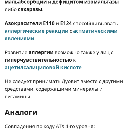
мальабсорбции
и
дефицитом изомальтазы
либо
сахаразы
.
Азокрасители Е110
и
Е124
способны вызвать
аллергические реакции
с
астматическими
явлениями
.
Развитие
аллергии
возможно также у лиц с
гиперчувствительностью
к
ацетилсалициловой кислоте
.
Не следует принимать Дуовит вместе с другими
средствами, содержащими минералы и
витамины.
Аналоги
Совпадения по коду АТХ 4-го уровня: