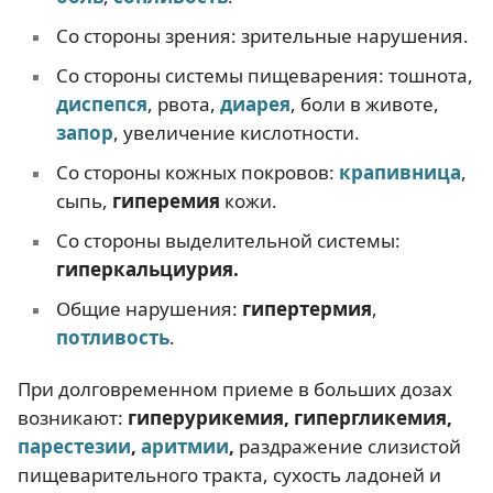
Со стороны зрения: зрительные нарушения.
Со стороны системы пищеварения: тошнота,
диспепся
, рвота,
диарея
, боли в животе,
запор
, увеличение кислотности.
Со стороны кожных покровов:
крапивница
,
сыпь,
гиперемия
кожи.
Со стороны выделительной системы:
гиперкальциурия.
Общие нарушения:
гипертермия
,
потливость
.
При долговременном приеме в больших дозах
возникают:
гиперурикемия, гипергликемия,
парестезии
,
аритмии
,
раздражение слизистой
пищеварительного тракта, сухость ладоней и