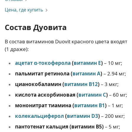
Цена, где купить
Состав Дуовита
В состав витаминов Duovit красного цвета входят
(1 драже):
ацетат α-токоферола
(
витамин E
)
– 10 мг;
пальмитат ретинола (
витамин А
)
– 2.94 мг;
цианокобаламин (
витамин B12
)
– 3 мкг;
кислота аскорбиновая (
витамин С
)
– 60 мг;
мононитрат тиамина (
витамин B1
)
– 1 мг;
колекальциферол
(
витамин D3
)
– 200 мкг;
пантотенат кальция (витамин B5)
– 5 мг;