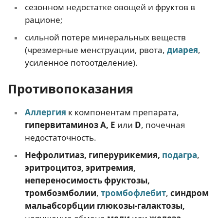
сезонном недостатке овощей и фруктов в
рационе;
сильной потере минеральных веществ
(чрезмерные менструации, рвота,
диарея
,
усиленное потоотделение).
Противопоказания
Аллергия
к компонентам препарата,
гипервитаминоз A, Е
или
D
, почечная
недостаточность.
Нефролитиаз, гиперурикемия,
подагра
,
эритроцитоз, эритремия,
непереносимость фруктозы,
тромбоэмболии
,
тромбофлебит
,
синдром
мальабсорбции глюкозы-галактозы,