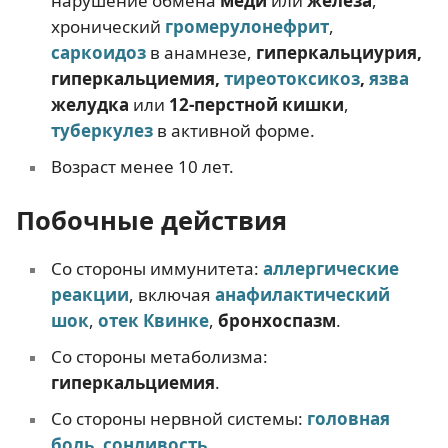
нарушение обмена
меди
или
железа
,
хронический
громерулонефрит
,
саркоидоз
в анамнезе,
гиперкальциурия,
гиперкальциемия,
тиреотоксикоз
,
язва
желудка
или
12-перстной кишки
,
туберкулез
в активной форме.
Возраст менее 10 лет.
Побочные действия
Со стороны иммунитета:
аллергические
реакции
, включая
анафилактический
шок
,
отек Квинке
,
бронхоспазм
.
Со стороны метаболизма:
гиперкальциемия
.
Со стороны нервной системы:
головная
боль
,
сонливость
.