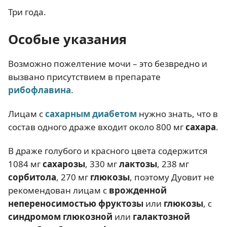
Три года.
Особые указания
Возможно пожелтение мочи – это безвредно и
вызвано присутствием в препарате
рибофлавина
.
Лицам с
сахарным диабетом
нужно знать, что в
состав одного драже входит около 800 мг
сахара
.
В драже голубого и красного цвета содержится
1084 мг
сахарозы
, 330 мг
лактозы
, 238 мг
сорбитола
, 270 мг
глюкозы
, поэтому Дуовит не
рекомендован лицам с
врожденной
непереносимостью фруктозы
или
глюкозы
, с
синдромом глюкозной
или
галактозной