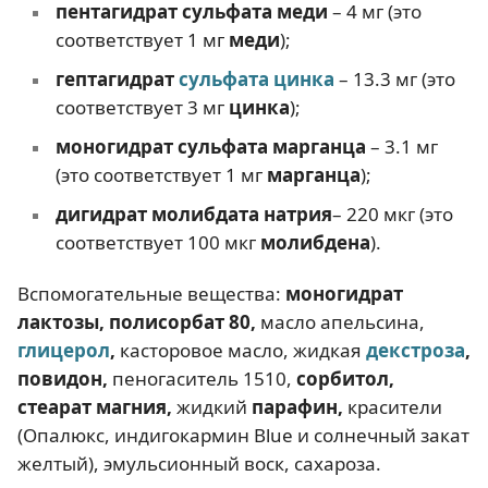
пентагидрат сульфата меди
– 4 мг (это
соответствует 1 мг
меди
);
гептагидрат
сульфата цинка
– 13.3 мг (это
соответствует 3 мг
цинка
);
моногидрат сульфата марганца
– 3.1 мг
(это соответствует 1 мг
марганца
);
дигидрат молибдата натрия
– 220 мкг (это
соответствует 100 мкг
молибдена
).
Вспомогательные вещества:
моногидрат
лактозы, полисорбат 80,
масло апельсина,
глицерол
,
касторовое масло, жидкая
декстроза
,
повидон,
пеногаситель 1510,
сорбитол,
стеарат магния,
жидкий
парафин,
красители
(Опалюкс, индигокармин Blue и солнечный закат
желтый), эмульсионный воск, сахароза.