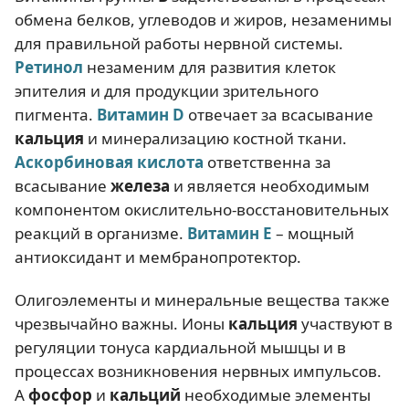
обмена белков, углеводов и жиров, незаменимы
для правильной работы нервной системы.
Ретинол
незаменим для развития клеток
эпителия и для продукции зрительного
пигмента.
Витамин D
отвечает за всасывание
кальция
и минерализацию костной ткани.
Аскорбиновая кислота
ответственна за
всасывание
железа
и является необходимым
компонентом окислительно-восстановительных
реакций в организме.
Витамин Е
– мощный
антиоксидант и мембранопротектор.
Олигоэлементы и минеральные вещества также
чрезвычайно важны. Ионы
кальция
участвуют в
регуляции тонуса кардиальной мышцы и в
процессах возникновения нервных импульсов.
А
фосфор
и
кальций
необходимые элементы