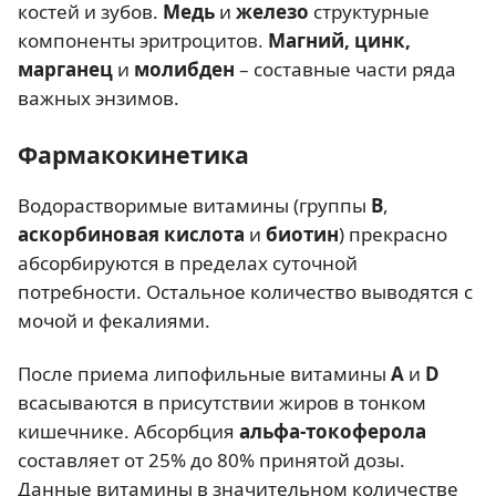
костей и зубов.
Медь
и
железо
структурные
компоненты эритроцитов.
Магний, цинк,
марганец
и
молибден
– составные части ряда
важных энзимов.
Фармакокинетика
Водорастворимые витамины (группы
B
,
аскорбиновая кислота
и
биотин
) прекрасно
абсорбируются в пределах суточной
потребности. Остальное количество выводятся с
мочой и фекалиями.
После приема липофильные витамины
A
и
D
всасываются в присутствии жиров в тонком
кишечнике. Абсорбция
альфа-токоферола
составляет от 25% до 80% принятой дозы.
Данные витамины в значительном количестве