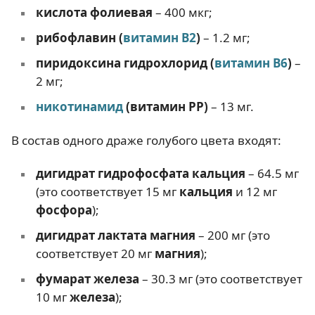
кислота фолиевая
– 400 мкг;
рибофлавин (
витамин B2
)
– 1.2 мг;
пиридоксина гидрохлорид (
витамин B6
)
–
2 мг;
никотинамид
(витамин PP)
– 13 мг.
В состав одного драже голубого цвета входят:
дигидрат гидрофосфата кальция
– 64.5 мг
(это соответствует 15 мг
кальция
и 12 мг
фосфора
);
дигидрат лактата магния
– 200 мг (это
соответствует 20 мг
магния
);
фумарат железа
– 30.3 мг (это соответствует
10 мг
железа
);