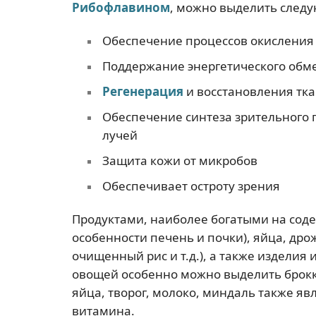
Р
ибофлавином
, можно выделить след
Обеспечение процессов окисления
Поддержание энергетического обм
Регенерация
и восстановления тк
Обеспечение синтеза зрительного 
лучей
Защита кожи от микробов
Обеспечивает остроту зрения
Продуктами, наиболее богатыми на соде
особенности печень и почки), яйца, дро
очищенный рис и т.д.), а также изделия и
овощей особенно можно выделить броккол
яйца, творог, молоко, миндаль также я
витамина.