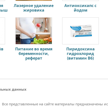
ля
Лазерное удаление
Антиоксикапс с
алыш
жировика
йодом
йв
Питание во время
Пиридоксина
беременности,
гидрохлорид
реферат
(витамин В6)
альных данных
Все представленные на сайте материалы предназначены и