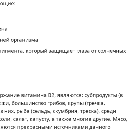
ующие:
ена
аней организма
пигмента, который защищает глаза от солнечных
ржание витамина В2, являются: субпродукты (в
жжи, большинство грибов, крупы (гречка,
з них, рыба (сельдь, скумбрия, треска), среди
и, салат, капусту, а также многие другие. Мясо,
вляются прекрасными источниками данного