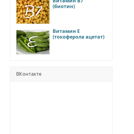
Витамин В7
(биотин)
Витамин Е
(токоферола ацетат)
ВКонтакте