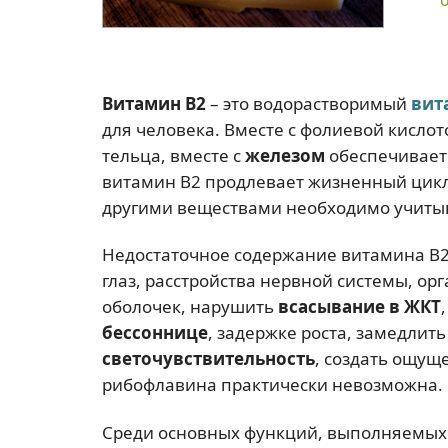
Витамин В2
– это водорастворимый
вит
для человека. Вместе с фолиевой кисло
тельца, вместе с
железом
обеспечивает 
витамин В2 продлевает жизненный цикл 
другими веществами необходимо учиты
Недостаточное содержание витамина В2 
глаз, расстройства нервной системы, о
оболочек, нарушить
всасывание в ЖКТ
бессоннице
, задержке роста, замедлит
светочувствительность
, создать ощущ
рибофлавина практически невозможна.
Среди основных функций, выполняемых