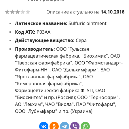
Описание актуально на
14.10.2016
Латинское название:
Sulfuric ointment
Код АТХ:
P03AA
Действующее вещество:
Сера
Производитель:
ООО "Тульская
фармацевтическая фабрика, "Биохимик", ОАО
"Тверская фармфабрика", ООО "Фармстандарт-
Фитофарм-НН", ОАО "Дальхимфарм", ЗАО
"Ярославская фармфабрика", ОАО
"Кемеровская фармфабрика",
Фармацевтическая фабрика ФГУП, ОАО
"Биосинтез" и пр. (Россия); ООО "Тернофарм",
АО "Лекхим", ЧАО "Виола", ПАО "Фитофарм",
ООО "Лубныфарм" и пр. (Украина)