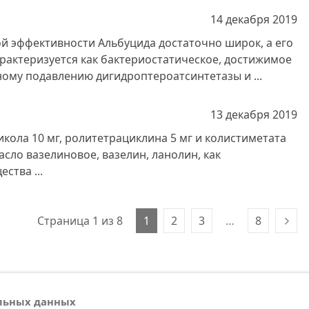
14 декабря
2019
й эффективности Альбуцида достаточно широк, а его
рактеризуется как бактериостатическое, достижимое
ому подавлению дигидроптероатсинтетазы и ...
13 декабря
2019
икола 10 мг, ролитетрациклина 5 мг и колистиметата
асло вазелиновое, вазелин, ланолин, как
ства ...
Страница 1 из 8
1
2
3
…
8
альных данных