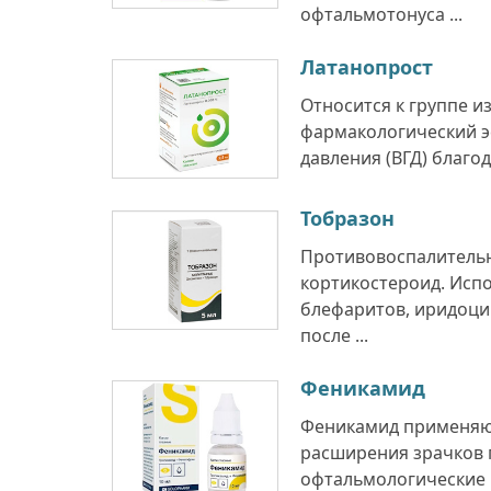
офтальмотонуса ...
Латанопрост
Относится к группе и
фармакологический э
давления (ВГД) благо
Тобразон
Противовоспалительн
кортикостероид. Испо
блефаритов, иридоци
после ...
Феникамид
Феникамид применяют
расширения зрачков 
офтальмологические 