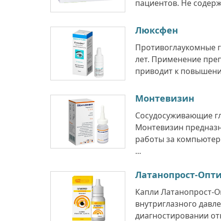
пациентов. Не содерж
Люксфен
Противоглаукомные г
лет. Применение преп
приводит к повышени
Монтевизин
Сосудосуживающие гл
Монтевизин предназн
работы за компьютеро
...
Латанопрост-Опт
Капли Латанопрост-О
внутриглазного давлен
диагностировании от