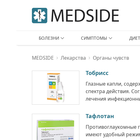
БОЛЕЗНИ
СИМПТОМЫ
ДИЕ
MEDSIDE
Лекарства
Органы чувств
Тобрисс
Глазные капли, соде
спектра действия. Со
лечения инфекционных
Тафлотан
Противоглаукомные г
имеют удобный режим