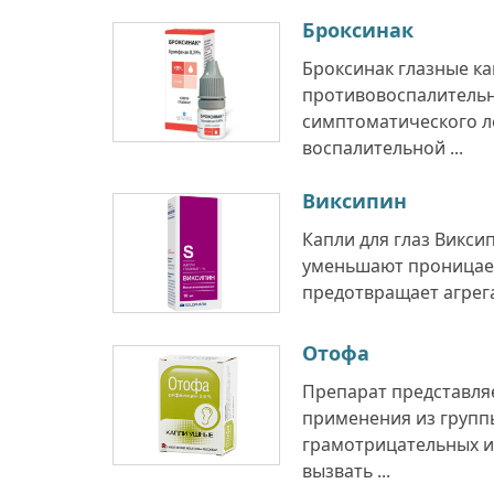
Броксинак
Броксинак глазные ка
противовоспалительн
симптоматического л
воспалительной ...
Виксипин
Капли для глаз Викси
уменьшают проницаем
предотвращает агрега
Отофа
Препарат представля
применения из групп
грамотрицательных и
вызвать ...