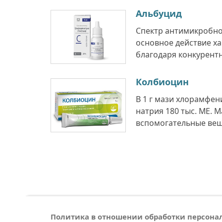
Альбуцид
Спектр антимикробно
основное действие ха
благодаря конкурентн
Колбиоцин
В 1 г мази хлорамфен
натрия 180 тыс. МЕ. М
вспомогательные веще
Политика в отношении обработки персон