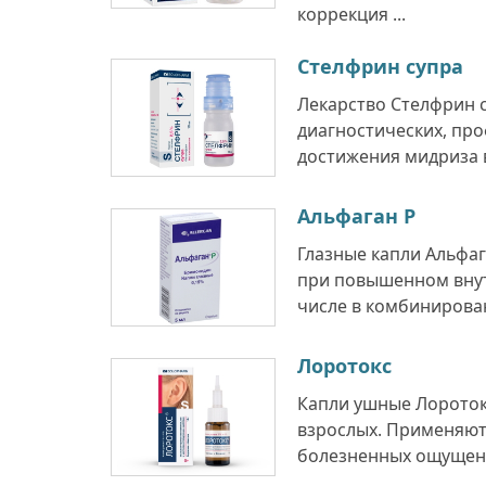
коррекция ...
Стелфрин супра
Лекарство Стелфрин 
диагностических, про
достижения мидриза в
Альфаган Р
Глазные капли Альфаг
при повышенном внут
числе в комбинирован
Лоротокс
Капли ушные Лоротокс
взрослых. Применяют
болезненных ощущени