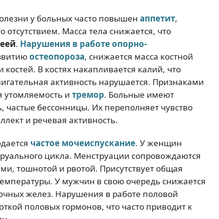
болезни у больных часто повышен
аппетит
,
о отсутствием. Масса тела снижается, что
еей
.
Нарушения в работе опорно-
азвитию
остеопороза
, снижается масса костной
 костей. В костях накапливается калий, что
двигательная активность нарушается. Признаками
 утомляемость и
тремор
. Больные имеют
, частые бессонницы. Их переполняет чувство
ллект и речевая активность.
юдается
частое мочеиспускание
. У женщин
руального цикла. Менструации сопровождаются
и, тошнотой и рвотой. Присутствует общая
емпературы. У мужчин в свою очередь снижается
очных желез. Нарушения в работе половой
ткой половых гормонов, что часто приводит к