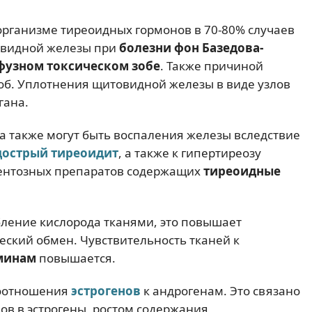
организме тиреоидных гормонов в 70-80% случаев
овидной железы при
болезни фон Базедова-
узном токсическом зобе
. Также причиной
об. Уплотнения щитовидной железы в виде узлов
гана.
 также могут быть воспаления железы вследствие
дострый тиреоидит
, а также к гипертиреозу
ентозных препаратов содержащих
тиреоидные
бление кислорода тканями, это повышает
еский обмен. Чувствительность тканей к
минам
повышается.
соотношения
эстрогенов
к андрогенам. Это связано
в в эстрогены, ростом содержания