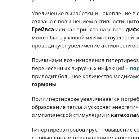
Увеличение выработки и накопление в 
связано с повышением активности щит
Грейвса
или как принято называть
дифф
может быть узловой или многоузловой з
провоцируют увеличение активности ор
Причинами возникновения гипертиреоза
перенесенных вирусных инфекций –
по
приводит большое количество медикам
гормоны
.
При гипертиреозе увеличивается потре
образование тепла и ускоряет энергетич
симпатической стимуляции и
катехола
Гипертиреоз провоцирует повышение 
с повышенным превращением андрогено