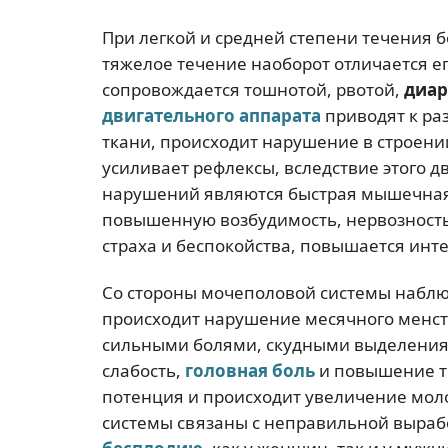
При легкой и средней степени течения 
тяжелое течение наоборот отличается ег
сопровождается тошнотой, рвотой,
диар
двигательного аппарата
приводят к р
ткани, происходит нарушение в строении
усиливает рефлексы, вследствие этого 
нарушений являются быстрая мышечная
повышенную возбудимость, нервозность
страха и беспокойства, повышается инте
Со стороны мочеполовой системы набл
происходит нарушение месячного менст
сильными болями, скудными выделениям
слабость,
головная боль
и повышение т
потенция и происходит увеличение мол
системы связаны с неправильной вырабо