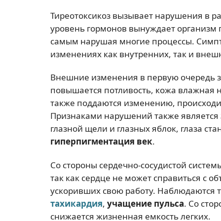
Тиреотоксикоз вызывает нарушения в ра
уровень гормонов вынуждает организм п
самым нарушая многие процессы. Симпт
изменениях как внутренних, так и внеш
Внешние изменения в первую очередь з
повышается потливость, кожа влажная на
также поддаются изменению, происходит
Признаками нарушений также является
глазной щели и глазных яблок, глаза ст
гиперпигментация век
.
Со стороны сердечно-сосудистой систем
так как сердце не может справиться с о
ускоривших свою работу. Наблюдаются 
тахикардия
,
учащение пульса
. Со сто
снижается жизненная емкость легких.