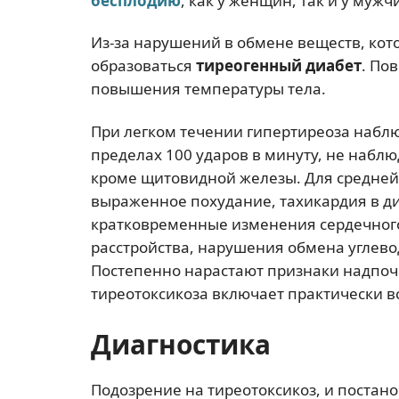
бесплодию
, как у женщин, так и у мужч
Из-за нарушений в обмене веществ, кот
образоваться
тиреогенный диабет
. По
повышения температуры тела.
При легком течении гипертиреоза наблю
пределах 100 ударов в минуту, не набл
кроме щитовидной железы. Для средней
выраженное похудание, тахикардия в ди
кратковременные изменения сердечног
расстройства, нарушения обмена углев
Постепенно нарастают признаки надпоч
тиреотоксикоза включает практически 
Диагностика
Подозрение на тиреотоксикоз, и постан