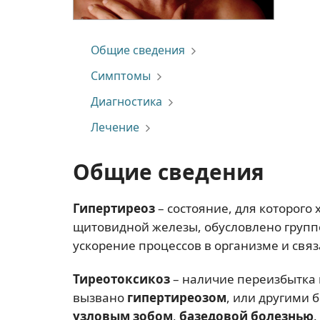
Общие сведения
Симптомы
Диагностика
Лечение
Общие сведения
Гипертиреоз
– состояние, для которог
щитовидной железы, обусловлено группо
ускорение процессов в организме и свя
Тиреотоксикоз
– наличие переизбытка
вызвано
гипертиреозом
, или другими
узловым зобом
,
базедовой болезнью
.