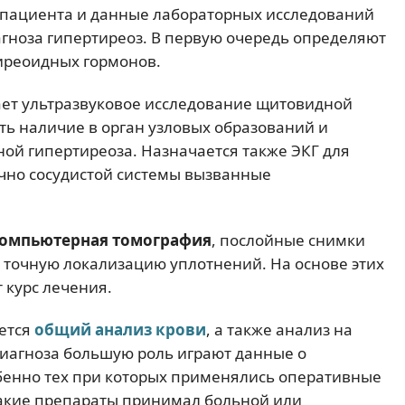
 пациента и данные лабораторных исследований
гноза гипертиреоз. В первую очередь определяют
иреоидных гормонов.
ает ультразвуковое исследование щитовидной
ть наличие в орган узловых образований и
ой гипертиреоза. Назначается также ЭКГ для
чно сосудистой системы вызванные
омпьютерная томография
, послойные снимки
точную локализацию уплотнений. На основе этих
 курс лечения.
ется
общий анализ крови
, а также анализ на
диагноза большую роль играют данные о
бенно тех при которых применялись оперативные
акие препараты принимал больной или