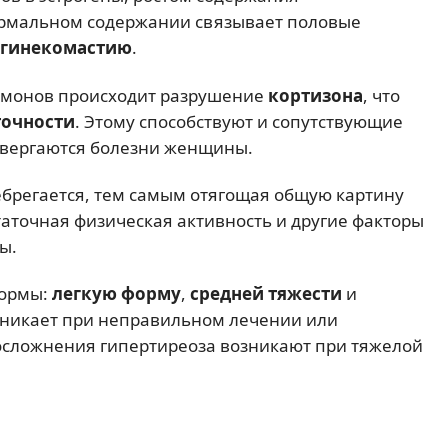
нормальном содержании связывает половые
гинекомастию
.
рмонов происходит разрушение
кортизона
, что
точности
. Этому способствуют и сопутствующие
двергаются болезни женщины.
ебрегается, тем самым отягощая общую картину
аточная физическая активность и другие факторы
ы.
формы:
легкую форму
,
средней тяжести
и
зникает при неправильном лечении или
 осложнения гипертиреоза возникают при тяжелой