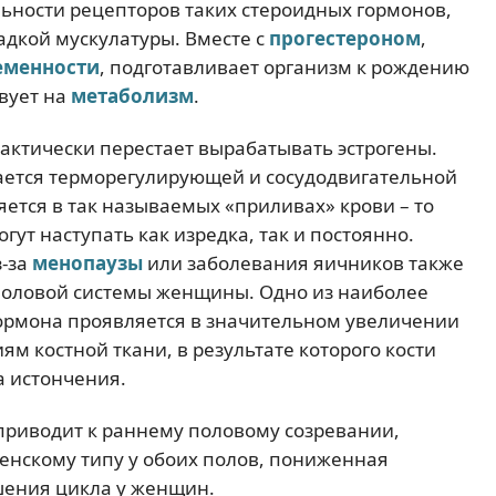
ьности рецепторов таких стероидных гормонов,
адкой мускулатуры. Вместе с
прогестероном
,
еменности
, подготавливает организм к рождению
твует на
метаболизм
.
ктически перестает вырабатывать эстрогены.
ется терморегулирующей и сосудодвигательной
яется в так называемых «приливах» крови – то
гут наступать как изредка, так и постоянно.
з-за
менопаузы
или заболевания яичников также
половой системы женщины. Одно из наиболее
гормона проявляется в значительном увеличении
м костной ткани, в результате которого кости
а истончения.
приводит к раннему половому созревании,
нскому типу у обоих полов, пониженная
шения цикла у женщин.