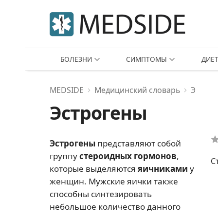
БОЛЕЗНИ
СИМПТОМЫ
ДИЕ
MEDSIDE
Медицинский словарь
Э
Эстрогены
Эстрогены
представляют собой
группу
стероидных гормонов
,
С
которые выделяются
яичниками
у
женщин. Мужские яички также
способны синтезировать
небольшое количество данного