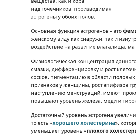
вещества, как и кора
надпочечников, производимая
эстрогены у обоих полов.
Основная функция эстрогенов – это
фем
женскому виду как снаружи, так и изну
воздействие на развитие влагалища, мат
Физиологическая концентрация данног
смазки, дифференцировку и рост клеточ
сосков, пигментацию в области половых
признаков у женщины, рост эпифизов тр
наступлению менструаций, имеют проко
повышают уровень железа, меди и тирок
Достаточный уровень эстрогена увеличи
то есть «
хорошего холестерина
», кото
уменьшает уровень «
плохого холестер