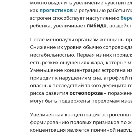
можно выделить увеличение чувствител
как
прогестинов
и регуляцию работы гл
эстроген способствует наступлению
бер
ребенка, увеличивает
либидо
, воздейс
После менопаузы организм женщины пра
Снижение их уровня обычно сопровожда
нестабильностью. Первая из них проявл
есть резких ощущениях жара, которые мо
Уменьшение концентрации эстрогена и
приводит к нарушениям сна, атрофией 
опасных последствий такого дефицита 
риска развития
остеопороза
– поражения
могут быть подвержены переломам из-з
Увеличенная концентрация эстрогенов 
формированию половых признаков по же
концентрация является причиной нару