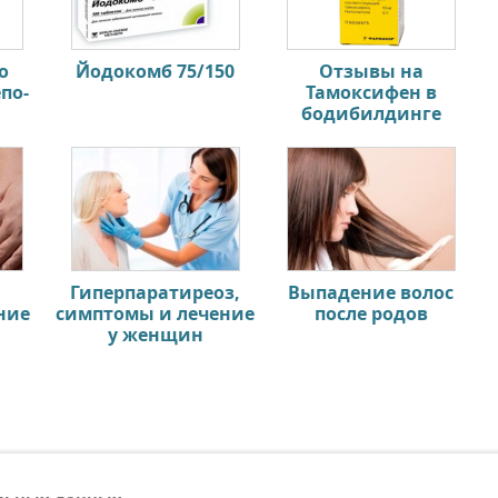
о
Йодокомб 75/150
Отзывы на
по-
Тамоксифен в
бодибилдинге
Гиперпаратиреоз,
Выпадение волос
ние
симптомы и лечение
после родов
у женщин