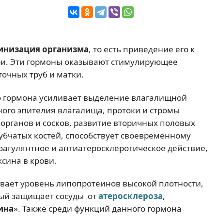
инизация организма
, то есть приведение его к
три. Эти гормоны оказывают стимулирующее
очных труб и матки.
о гормона усиливает выделение влагалищной
ного эпителия влагалища, протоки и стромы
 органов и сосков, развитие вторичных половых
убчатых костей, способствует своевременному
агулянтное и антиатеросклеротическое действие,
сина в крови.
вает уровень липопротеинов высокой плотности,
рый защищает сосуды от
атеросклероза
,
ина
». Также среди функций данного гормона