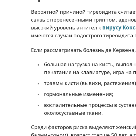
Вероятной причиной тиреоидита считает
связь с перенесенными гриппом, аденов
высокий уровень антител к
вирусу Кок
имеются случаи подострого тиреоидита
Если рассматривать болезнь де Кервена
большая нагрузка на кисть, выпол
печатание на клавиатуре, игра на 
травмы кисти (вывихи, растяжения)
гормональные изменения;
воспалительные процессы в сустав
околосуставные ткани.
Среди факторов риска выделяют женский
бадминтоном), возраст старше 50 лет, а