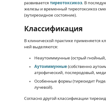
развивается
тиреотоксикоз
. В послед
железы и временный тиреотоксикоз см
(эутиреоидное состояние).
Классификация
В клинической практике применяется кл
ней выделяются:
Неаутоиммунные (острый гнойный, 
Аутоиммунные
(собственно ауто
атрофический, послеродовый, меди
Особенные формы (тиреоидит Ридел
лучевой).
Согласно другой классификации тиреоид