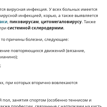
ся вирусная инфекция. У всех больных имеется
ирусной инфекцией, корью, а также выявляется
саки
,
пиковирусам
,
цитомегаловирусу
. Также
 при
системной склеродермии
.
, то причины болезни, следующие:
нение повторяющихся движений (вязание,
пианино);
;
ах, при которых вторично вовлекаются
 пол, занятия спортом (особенно теннисом и
 также профессии, связанные с нагрузками на кисть