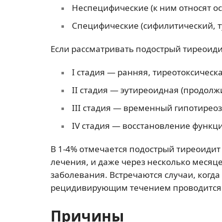
Неспецифические (к ним относят ос
Специфические (сифилитический, т
Если рассматривать подострый тиреоидит
I стадия — ранняя, тиреотоксическ
II стадия — эутиреоидная (продолжи
III стадия — временный гипотиреоз 
IV стадия — восстановление функц
В 1-4% отмечается подострый тиреоиди
лечения, и даже через несколько месяц
заболевания. Встречаются случаи, когда
рецидивирующим течением проводится 
Причины