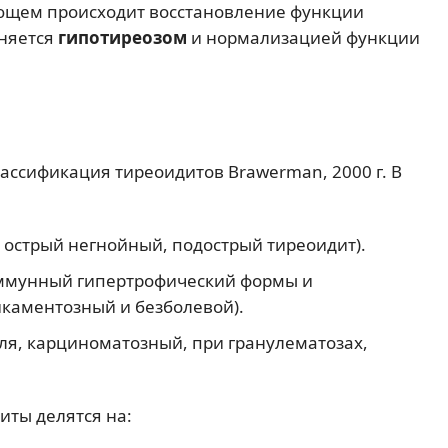
ующем происходит восстановление функции
еняется
гипотиреозом
и нормализацией функции
ассификация тиреоидитов Brawerman, 2000 г. В
острый негнойный, подострый тиреоидит).
иммунный гипертрофический формы и
каментозный и безболевой).
я, карциноматозный, при гранулематозах,
иты делятся на: