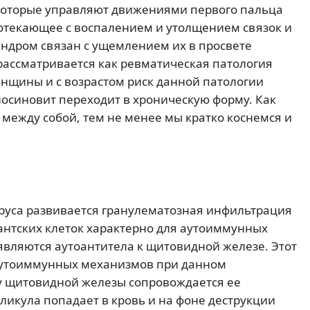
 которые управляют движениями первого пальца
ротекающее с воспалением и утолщением связок и
индром связан с ущемлением их в просвете
рассматривается как ревматическая патология
нщины и с возрастом риск данной патологии
носиновит переходит в хроническую форму. Как
 между собой, тем не менее мы кратко коснемся и
ируса развивается гранулематозная инфильтрация
антских клеток характерно для аутоиммунных
оявляются аутоантитела к щитовидной железе. Этот
 аутоиммунных механизмов при данном
ку щитовидной железы сопровождается ее
икула попадает в кровь и на фоне деструкции