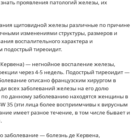
знать проявления патологий железы, их
вания щитовидной железы различные по причине
личными изменениями структуры, размеров и
вания воспалительного характера и
м подострый тиреоидит.
 Кервена) — негнойное воспаление железы,
фекции через 4-5 недель. Подострый тиреоидит —
аболевание описано французским хирургом в
еди всех заболеваний железы на его долю
ка по данному заболеванию находятся женщины в
-BW 35 (эти лица более восприимчивы к вирусным
ание имеет разное течение, в том числе бывает и
.
но заболевание — болезнь де Кервена,