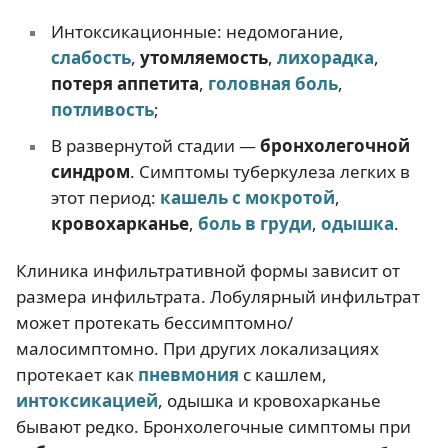
Интоксикационные: недомогание,
слабость
,
утомляемость
,
лихорадка
,
потеря аппетита
,
головная боль
,
потливость
;
В развернутой стадии —
бронхолегочной
синдром
. Симптомы туберкулеза легких в
этот период:
кашель с мокротой
,
кровохарканье
,
боль в груди
,
одышка
.
Клиника инфильтративной формы зависит от
размера инфильтрата. Лобулярный инфильтрат
может протекать бессимптомно/
малосимптомно. При других локализациях
протекает как
пневмония
с кашлем,
интоксикацией
, одышка и кровохарканье
бывают редко. Бронхолегочные симптомы при