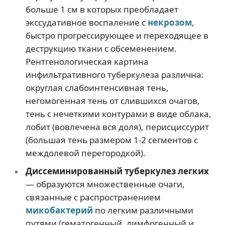
больше 1 см в которых преобладает
экссудативное воспаление с
некрозом
,
быстро прогрессирующее и переходящее в
деструкцию ткани с обсеменением.
Рентгенологическая картина
инфильтративного туберкулеза различна:
округлая слабоинтенсивная тень,
негомогенная тень от слившихся очагов,
тень с нечеткими контурами в виде облака,
лобит (вовлечена вся доля), перисциссурит
(большая тень размером 1-2 сегментов с
междолевой перегородкой).
Диссеминированный туберкулез легких
— образуются множественные очаги,
связанные с распространением
микобактерий
по легким различными
путями (гематогенный, лимфогенный и