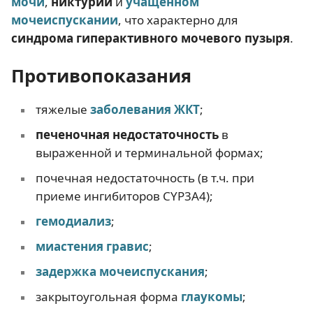
мочи
,
никтурии
и
учащенном
мочеиспускании
, что характерно для
синдрома гиперактивного мочевого пузыря
.
Противопоказания
тяжелые
заболевания ЖКТ
;
печеночная недостаточность
в
выраженной и терминальной формах;
почечная недостаточность (в т.ч. при
приеме ингибиторов CYP3A4);
гемодиализ
;
миастения гравис
;
задержка мочеиспускания
;
закрытоугольная форма
глаукомы
;