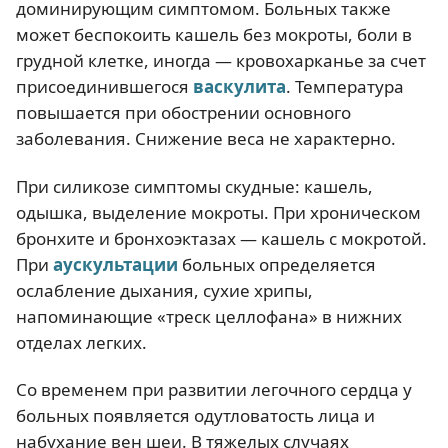
доминирующим симптомом. Больных также
может беспокоить кашель без мокроты, боли в
грудной клетке, иногда — кровохарканье за счет
присоединившегося
васкулита
. Температура
повышается при обострении основного
заболевания. Снижение веса не характерно.
При силикозе симптомы скудные: кашель,
одышка, выделение мокроты. При хроническом
бронхите и бронхоэктазах — кашель с мокротой.
При
аускультации
больных определяется
ослабление дыхания, сухие хрипы,
напоминающие «треск целлофана» в нижних
отделах легких.
Со временем при развитии легочного сердца у
больных появляется одутловатость лица и
набухание вен шеи. В тяжелых случаях