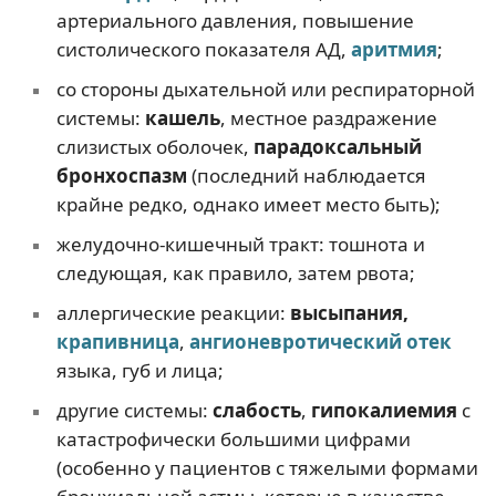
артериального давления, повышение
систолического показателя АД,
аритмия
;
со стороны дыхательной или респираторной
системы:
кашель
, местное раздражение
слизистых оболочек,
парадоксальный
бронхоспазм
(последний наблюдается
крайне редко, однако имеет место быть);
желудочно-кишечный тракт: тошнота и
следующая, как правило, затем рвота;
аллергические реакции:
высыпания,
крапивница
,
ангионевротический отек
языка, губ и лица;
другие системы:
слабость
,
гипокалиемия
с
катастрофически большими цифрами
(особенно у пациентов с тяжелыми формами