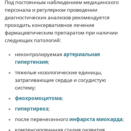
Под постоянным наблюдением медицинского
персонала и регулярном проведении
диагностических анализов рекомендуется
проходить консервативное лечение
фармацевтическим препаратом при наличии
следующих патологий:
неконтролируемая
артериальная
гипертензи
я
;
тяжелые нозологические единицы,
затрагивающие сердце и сосудистую
систему;
феохромоцитома
;
гипертиреоз
;
после перенесенного
инфаркта миокарда
;
компенсированная стадия развития