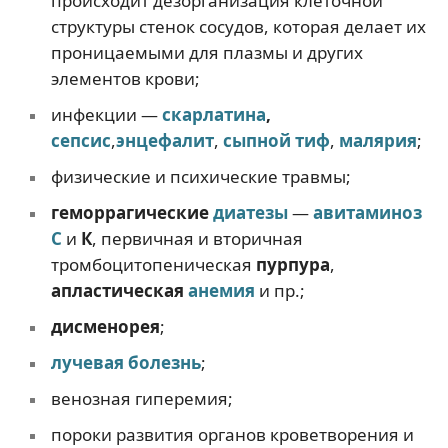
происходит дезорганизация клеточной
структуры стенок сосудов, которая делает их
проницаемыми для плазмы и других
элементов крови;
инфекции —
скарлатина
,
сепсис
,
энцефалит
,
сыпной тиф
,
малярия
;
физические и психические травмы;
геморрагические
диатезы
—
авитаминоз
С
и
К
, первичная и вторичная
тромбоцитопеническая
пурпура
,
апластическая
анемия
и пр.;
дисменорея
;
лучевая болезнь
;
венозная гиперемия;
пороки развития органов кроветворения и