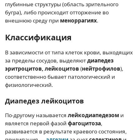
глубинные структуры (область зрительного
бугра), либо происходит отторжение во
внешнюю среду при
меноррагиях
.
Классификация
В зависимости от типа клеток крови, выходящих
за пределы сосудов, выделяют
диапедез
эритроцитов, лейкоцитов
(
нейтрофилов
),
соответственно бывает патологический и
физиологический.
Диапедез лейкоцитов
По-другому называется
лейкодиапедезом
и
является первой фазой
фагоцитоза
,
развивается в результате краевого состояния,
прилипания —
адгезии
за счет
селектинов
и