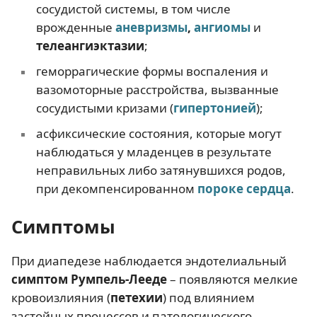
сосудистой системы, в том числе
врожденные
аневризмы
,
ангиомы
и
телеангиэктазии
;
геморрагические формы воспаления и
вазомоторные расстройства, вызванные
сосудистыми кризами (
гипертонией
);
асфиксические состояния, которые могут
наблюдаться у младенцев в результате
неправильных либо затянувшихся родов,
при декомпенсированном
пороке сердца
.
Симптомы
При диапедезе наблюдается эндотелиальный
симптом Румпель-Лееде
– появляются мелкие
кровоизлияния (
петехии
) под влиянием
застойных процессов и патологического