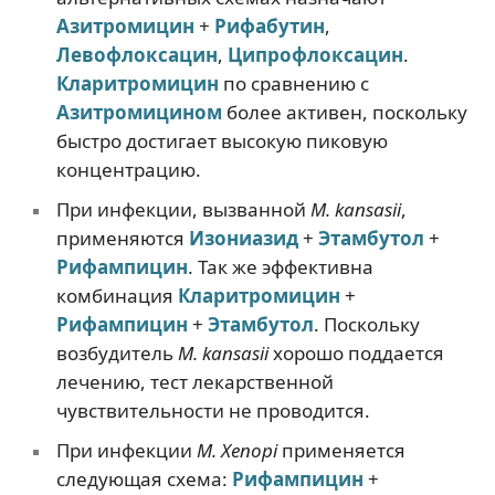
Азитромицин
+
Рифабутин
,
Левофлоксацин
,
Ципрофлоксацин
.
Кларитромицин
по сравнению с
Азитромицином
более активен, поскольку
быстро достигает высокую пиковую
концентрацию.
При инфекции, вызванной
M. kansasii
,
применяются
Изониазид
+
Этамбутол
+
Рифампицин
. Так же эффективна
комбинация
Кларитромицин
+
Рифампицин
+
Этамбутол
. Поскольку
возбудитель
M. kansasii
хорошо поддается
лечению, тест лекарственной
чувствительности не проводится.
При инфекции
M. Xenopi
применяется
следующая схема:
Рифампицин
+