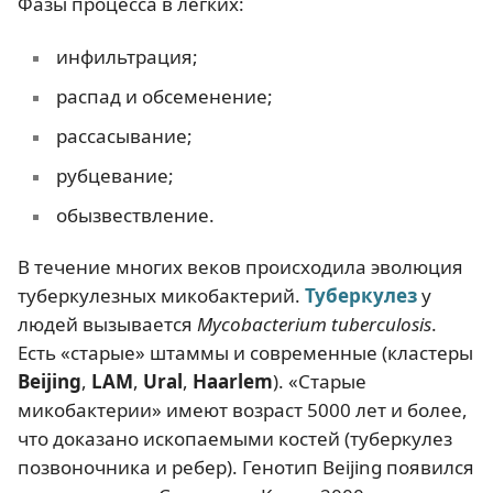
Фазы процесса в легких:
инфильтрация;
распад и обсеменение;
рассасывание;
рубцевание;
обызвествление.
В течение многих веков происходила эволюция
туберкулезных микобактерий.
Туберкулез
у
людей вызывается
Mycobacterium tuberculosis
.
Есть «старые» штаммы и современные (кластеры
Beijing
,
LAM
,
Ural
,
Haarlem
). «Старые
микобактерии» имеют возраст 5000 лет и более,
что доказано ископаемыми костей (туберкулез
позвоночника и ребер). Генотип Beijing появился