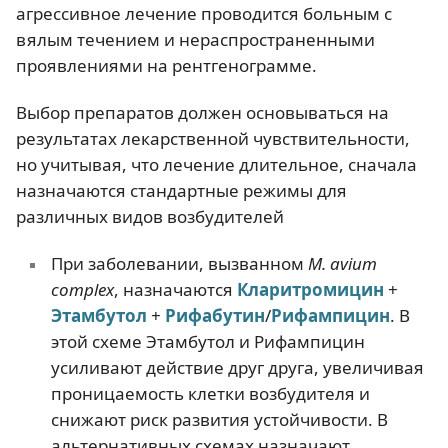
агрессивное лечение проводится больным с
вялым течением и нераспространенными
проявлениями на рентгенограмме.
Выбор препаратов должен основываться на
результатах лекарственной чувствительности,
но учитывая, что лечение длительное, сначала
назначаются стандартные режимы для
различных видов возбудителей
При заболевании, вызванном
M. avium
complex
, назначаются
Кларитромицин
+
Этамбутол
+
Рифабутин
/
Рифампицин
. В
этой схеме Этамбутол и Рифампицин
усиливают действие друг друга, увеличивая
проницаемость клетки возбудителя и
снижают риск развития устойчивости. В
альтернативных схемах назначают