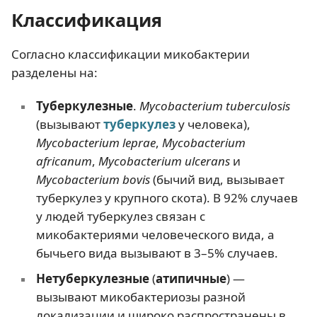
Классификация
Согласно классификации микобактерии
разделены на:
Туберкулезные
.
Mycobacterium tuberculosis
(вызывают
туберкулез
у человека),
Mycobacterium leprae
,
Mycobacterium
africanum
,
Mycobacterium ulcerans
и
Mycobacterium bovis
(бычий вид, вызывает
туберкулез у крупного скота). В 92% случаев
у людей туберкулез связан с
микобактериями человеческого вида, а
бычьего вида вызывают в 3–5% случаев.
Нетуберкулезные
(
атипичные
) —
вызывают микобактериозы разной
локализации и широко распространены в