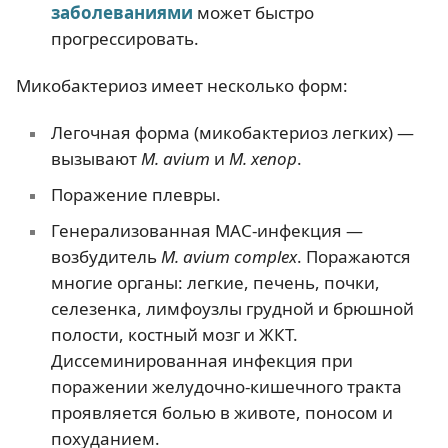
заболеваниями
может быстро
прогрессировать.
Микобактериоз имеет несколько форм:
Легочная форма (микобактериоз легких) —
вызывают
M. avium
и
М. xenop
.
Поражение плевры.
Генерализованная МАС-инфекция —
возбудитель
M. avium complex
. Поражаются
многие органы: легкие, печень, почки,
селезенка, лимфоузлы грудной и брюшной
полости, костный мозг и ЖКТ.
Диссеминированная инфекция при
поражении желудочно-кишечного тракта
проявляется болью в животе, поносом и
похуданием.