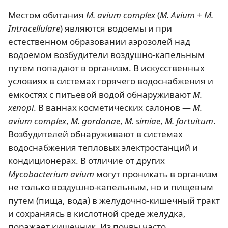
Местом обитания
M. avium complex
(
M. Avium
+
M.
Intracellulare
) являются водоемы и при
естественном образовании аэрозолей над
водоемом возбудители воздушно-капельным
путем попадают в организм. В искусственных
условиях в системах горячего водоснабжения и
емкостях с питьевой водой обнаруживают
M.
хenopi
. В ваннах косметических салонов —
M.
avium complex
,
M. gordonae
,
M. simiae
,
M. fortuitum
.
Возбудителей обнаруживают в системах
водоснабжения тепловых электростанций и
кондиционерах. В отличие от других
Мycobacterium avium
могут проникать в организм
не только воздушно-капельным, но и пищевым
путем (пища, вода) в желудочно-кишечный тракт
и сохраняясь в кислотной среде желудка,
поражает кишечник. Из почвы часто