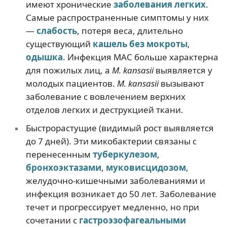
имеют хронические
заболевания легких
.
Самые распространенные симптомы у них
—
слабость
, потеря веса, длительно
существующий
кашель без мокроты
,
одышка
. Инфекция MAC больше характерна
для пожилых лиц, а
M. kansasii
выявляется у
молодых пациентов.
М. kansasii
вызывают
заболевание с вовлечением верхних
отделов легких и деструкцией ткани.
Быстрорастущие (видимый рост выявляется
до 7 дней). Эти микобактерии связаны с
перенесенным
туберкулезом
,
бронхоэктазами
,
муковисцидозом
,
желудочно-кишечными заболеваниями и
инфекция возникает до 50 лет. Заболевание
течет и прогрессирует медленно, но при
сочетании с
гастроэзофагеальными