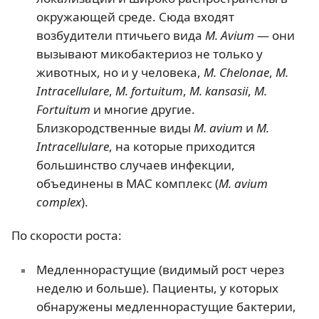
окружающей среде. Сюда входят
возбудители птичьего вида
M. Avium
— они
вызывают микобактериоз не только у
животных, но и у человека,
M. Chelonae
,
M.
Intracellulare
,
М. fortuitum
,
M. kansasii
,
M.
Fortuitum
и многие другие.
Близкородственные виды
M. avium
и
M.
Intracellulare
, на которые приходится
большинство случаев инфекции,
объединены в МАС комплекс (
M. avium
complex
).
По скорости роста:
Медленнорастущие (видимый рост через
неделю и больше). Пациенты, у которых
обнаружены медленнорастущие бактерии,