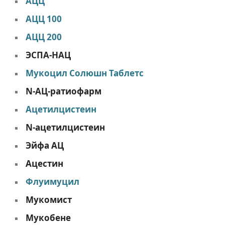
АЦЦ
АЦЦ 100
АЦЦ 200
ЭСПА-НАЦ
Мукоцил Солюшн Таблетс
N-АЦ-ратиофарм
Ацетилцистеин
N-ацетилцистеин
Эйфа АЦ
Ацестин
Флуимуцил
Мукомист
Мукобене