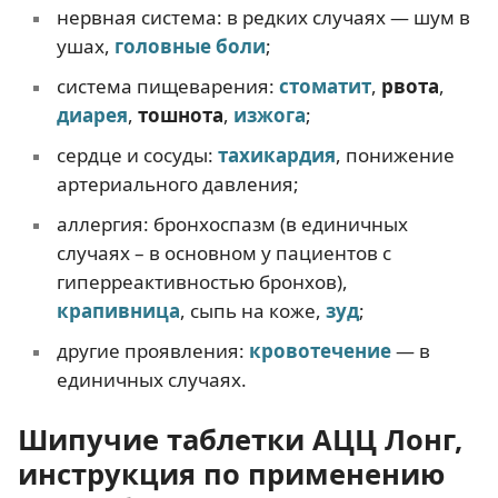
нервная система: в редких случаях — шум в
ушах,
головные боли
;
система пищеварения:
стоматит
,
рвота
,
диарея
,
тошнота
,
изжога
;
сердце и сосуды:
тахикардия
, понижение
артериального давления;
аллергия: бронхоспазм (в единичных
случаях – в основном у пациентов с
гиперреактивностью бронхов),
крапивница
, сыпь на коже,
зуд
;
другие проявления:
кровотечение
— в
единичных случаях.
Шипучие таблетки АЦЦ Лонг,
инструкция по применению