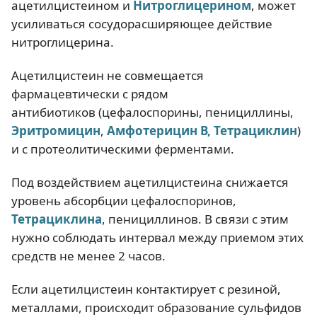
ацетилцистеином и
Нитроглицерином
, может
усиливаться сосудорасширяющее действие
нитроглицерина.
Ацетилцистеин не совмещается
фармацевтически с рядом
антибиотиков (цефалоспорины, пенициллины,
Эритромицин
,
Амфотерицин В
,
Тетрациклин
)
и с протеолитическими ферментами.
Под воздействием ацетилцистеина снижается
уровень абсорбции цефалоспоринов,
Тетрациклина
, пенициллинов. В связи с этим
нужно соблюдать интервал между приемом этих
средств не менее 2 часов.
Если ацетилцистеин контактирует с резиной,
металлами, происходит образование сульфидов