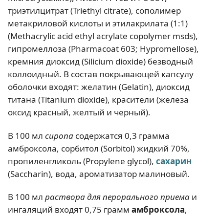
триэтилцитрат (Triethyl citrate), сополимер
метакриловой кислоты и этилакрилата (1:1)
(Methacrylic acid ethyl acrylate copolymer msds),
гипромеллоза (Pharmacoat 603; Hypromellose),
кремния диоксид (Silicium dioxide) безводный
коллоидный. В состав покрывающей капсулу
оболочки входят: желатин (Gelatin), диоксид
титана (Titanium dioxide), красители (железа
оксид красный, желтый и черный).
В 100 мл
сиропа
содержатся 0,3 грамма
амброксола, сорбитол (Sorbitol) жидкий 70%,
пропиленгликоль (Propylene glycol),
сахарин
(Saccharin), вода, ароматизатор малиновый.
В 100 мл
раствора для перорального приема
и
ингаляций входят 0,75 грамм
амброксола
,