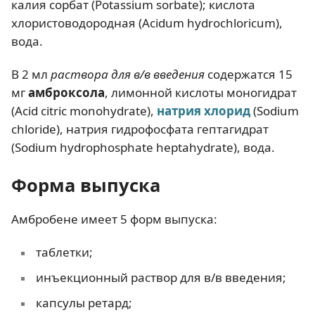
калия сорбат (Potassium sorbate); кислота
хлористоводородная (Acidum hydrochloricum),
вода.
В 2 мл
раствора для в/в введения
содержатся 15
мг
амброксола
, лимонной кислоты моногидрат
(Аcid citric monohydrate),
натрия хлорид
(Sodium
chloride), натрия гидрофосфата гептагидрат
(Sodium hydrophosphate heptahydrate), вода.
Форма выпуска
Амбробене имеет 5 форм выпуска:
таблетки;
инъекционный раствор для в/в введения;
капсулы ретард;