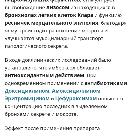
высвобождение
лизосом
из находящихся в
бронхиолах легких клеток Клара
и функцию
ресничек мерцательного эпителия
, благодаря
чему происходит разжижение мокроты и
улучшается мукоцилиарный транспорт
патологического секрета.
В ходе доклинических исследований было
установлено, что амброксол обладает
антиоксидантным действием
. При
одновременном применении с
антибиотиками
Доксициклином
,
Амоксициллином
,
Эритромицином
и
Цефуроксимом
повышает
концентрацию последних в выделяемом
бронхами секрете и мокроте.
Эффект после применения препарата