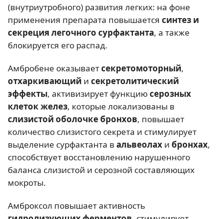
(внутриутробного) развития легких: на фоне
применения препарата повышается
синтез и
секреция легочного сурфактанта
, а также
блокируется его распад.
Амбробене оказывает
секретомоторный
,
отхаркивающий
и
секретолитический
эффекты
, активизирует функцию
серозных
клеток желез
, которые локализованы в
слизистой оболочке бронхов
, повышает
количество слизистого секрета и стимулирует
выделение сурфактанта в
альвеолах
и
бронхах
,
способствует восстановлению нарушенного
баланса слизистой и серозной составляющих
мокроты.
Амброксол повышает активность
гидролизующих ферментов
, стимулирует