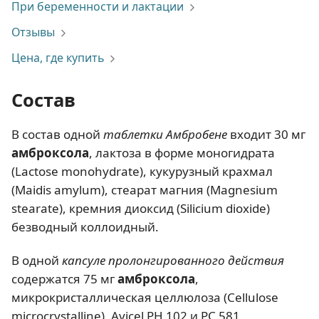
При беременности и лактации
Отзывы
Цена, где купить
Состав
В состав одной
таблетки Амбробене
входит 30 мг
амброксола
, лактоза в форме моногидрата
(Lactose monohydrate), кукурузный крахмал
(Maidis amylum), стеарат магния (Magnesium
stearate), кремния диоксид (Silicium dioxide)
безводный коллоидный.
В одной
капсуле пролонгированного действия
содержатся 75 мг
амброксола
,
микрокристаллическая целлюлоза (Cellulose
microcrystalline), Avicel РН 102 и РС 581,