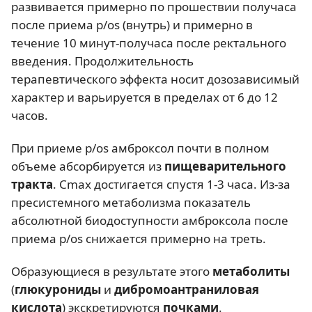
развивается примерно по прошествии получаса
после приема p/os (внутрь) и примерно в
течение 10 минут-получаса после ректального
введения. Продолжительность
терапевтического эффекта носит дозозависимый
характер и варьируется в пределах от 6 до 12
часов.
При приеме p/os амброксол почти в полном
объеме абсорбируется из
пищеварительного
тракта
. Cmax достигается спустя 1-3 часа. Из-за
пресистемного метаболизма показатель
абсолютной биодоступности амброксола после
приема p/os снижается примерно на треть.
Образующиеся в результате этого
метаболиты
(
глюкурониды
и
дибромоантраниловая
кислота
) экскретируются
почками
.