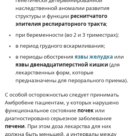
генетически детерминированной
наследственной аномалии развития
структуры и функции
реснитчатого
эпителия респираторного тракта
;
при беременности (во 2 и 3 триместрах);
в период грудного вскармливания;
в периоды обострения
язвы желудка
или
язвы двенадцатиперстной кишки
(для
лекарственных форм, которые
предназначены для перорального приема).
С особой осторожностью следует принимать
Амбробене пациентам, у которых нарушено
функциональное состояние
почек
или
диагностировано серьезное заболевание
печени
. При этом доза лекарства для них
должна быть меньшей, а интервалы между