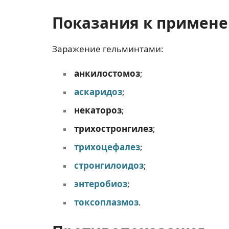
Показания к примен
Заражение гельминтами:
анкилостомоз
;
аскаридоз
;
некатороз
;
трихостронгилез
;
трихоцефалез
;
стронгилоидоз
;
энтеробиоз
;
токсоплазмоз
.