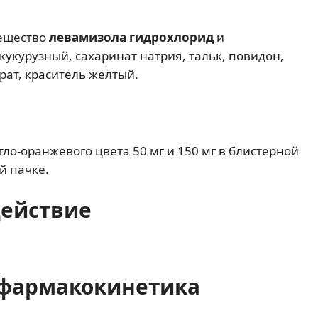
вещество
левамизола гидрохлорид
и
укурузный, сахаринат натрия, тальк, повидон,
рат, краситель желтый.
тло-оранжевого цвета 50 мг и 150 мг в блистерной
й пачке.
действие
фармакокинетика