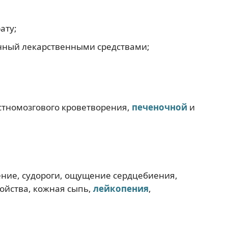
ату;
нный лекарственными средствами;
стномозгового кроветворения,
печеночной
и
ение, судороги, ощущение сердцебиения,
ройства, кожная сыпь,
лейкопения
,