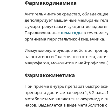
Фармакодинамика
Антигельминтное средство, обладающе
деполяризует мышечные мембраны гель
фумаратредуктазы и сукцинатдегидроген
Парализованные
нематоды
в течение с
организма перистальтикой кишечника.
Иммуномодулирующее действие препара
на антигены и T-клеточного ответа, ак
макрофагов, моноцитов и нейтрофилов (ф
Фармакокинетика
При приеме внутрь препарат быстро вса
препарата достигается через 1,5-2 часа
метаболитами являются глюкуронид и г
часов. Выделяется в виде метаболитов с