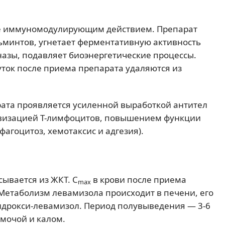
е иммуномодулирующим действием. Препарат
минтов, угнетает ферментативную активность
азы, подавляет биоэнергетические процессы.
уток после приема препарата удаляются из
та проявляется усиленной выработкой антител
тивизацией T-лимфоцитов, повышением функции
агоцитоз, хемотаксис и адгезия).
сывается из ЖКТ. С
в крови после приема
max
. Метаболизм левамизола происходит в печени, его
идрокси-левамизол. Период полувыведения — 3-6
 мочой и калом.