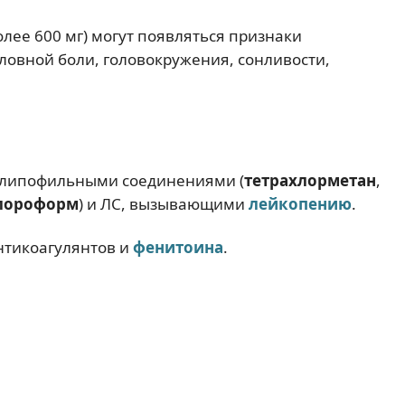
лее 600 мг) могут появляться признаки
оловной боли, головокружения, сонливости,
 липофильными соединениями (
тетрахлорметан
,
лороформ
) и ЛС, вызывающими
лейкопению
.
нтикоагулянтов и
фенитоина
.