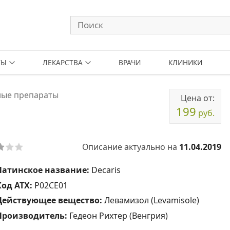
ТЫ
ЛЕКАРСТВА
ВРАЧИ
КЛИНИКИ
ные препараты
Цена от:
199
руб.
Описание актуально на
11.04.2019
Латинское название:
Decaris
Код АТХ:
P02CE01
Действующее вещество:
Левамизол (Levamisole)
Производитель:
Гедеон Рихтер (Венгрия)