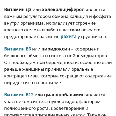
Витамин Д3
или
холекальциферол
является
важным регулятором обмена кальция и фосфата
внутри организма, нормализует строение
костного скелета и зубов в детском возрасте,
предотвращает развитие
рахита
у грудничков.
Витамин В6
или
пиридоксин
– кофермент
белкового обмена и синтеза нейромедиаторов.
Он необходим при беременности, особенно если
раньше женщины принимали оральные
контрацептивы, которые сокращают содержание
пиридоксина в организме.
Витамин В12
или
цианокобаламин
является
участником синтеза нуклеотидов, фактором
полноценного роста, кроветворения и
производства эпителиальных клеток. Также он