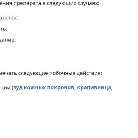
ния препарата в следующих случаях:
арства;
ть;
вание.
мечать следующие побочные действия:
ции (
зуд кожных покровов
,
крапивница
,