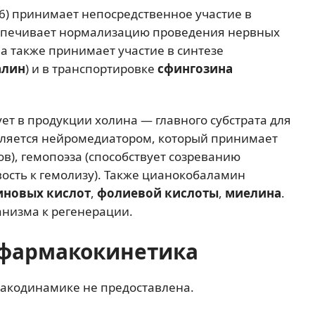
6) принимает непосредственное участие в
еспечивает нормализацию проведения нервных
а также принимает участие в синтезе
алин
) и в транспортировке
сфингозина
ует в продукции холина — главного субстрата для
вляется нейромедиатором, который принимает
в), гемопоэза (способствует созреванию
вость к гемолизу). Также цианокобаламин
иновых кислот
,
фолиевой кислоты
,
миелина
.
анизма к регенерации.
фармакокинетика
акодинамике не предоставлена.