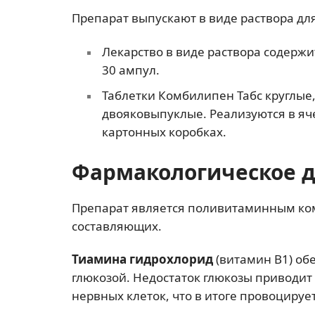
Препарат выпускают в виде раствора дл
Лекарство в виде раствора содержит
30 ампул.
Таблетки Комбилипен Табс круглые
двояковыпуклые. Реализуются в яче
картонных коробках.
Фармакологическое 
Препарат является поливитаминным комп
составляющих.
Тиамина гидрохлорид
(витамин В1) об
глюкозой. Недостаток глюкозы приводи
нервных клеток, что в итоге провоциру