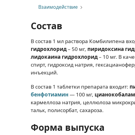
Взаимодействие
Состав
В состав 1 мл раствора Комбилипена в
гидрохлорид
– 50 мг,
пиридоксина ги
лидокаина гидрохлорид
– 10 мг. В ка
спирт, гидроксид натрия, гексацианофер
инъекций.
В состав 1 таблетки препарата входит:
п
бенфотиамин
— 100 мг,
цианокобала
кармеллоза натрия, целлюлоза микрокри
тальк, полисорбат, сахароза.
Форма выпуска