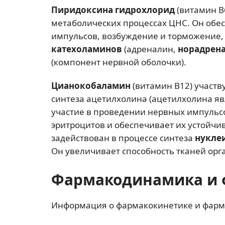
Пиридоксина гидрохлорид
(витамин В
метаболических процессах ЦНС. Он об
импульсов, возбуждение и торможение, 
катехоламинов
(адреналин,
норадрен
(компонент нервной оболочки).
Цианокобаламин
(витамин В12) участв
синтеза ацетилхолина (ацетилхолина я
участие в проведении нервных импульсо
эритроцитов и обеспечивает их устойчи
задействован в процессе синтеза
нукле
Он увеличивает способность тканей орг
Фармакодинамика и 
Информация о фармакокинетике и фарм