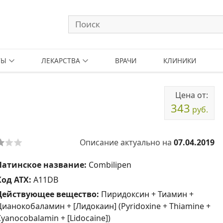
ТЫ
ЛЕКАРСТВА
ВРАЧИ
КЛИНИКИ
Цена от:
343
руб.
Описание актуально на
07.04.2019
Латинское название:
Combilipen
Код АТХ:
A11DB
Действующее вещество:
Пиридоксин + Тиамин +
Цианокобаламин + [Лидокаин] (Pyridoxine + Thiamine +
yanocobalamin + [Lidocaine])