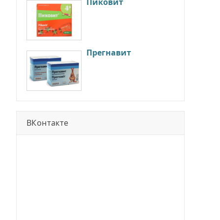
Пиковит
Прегнавит
ВКонтакте