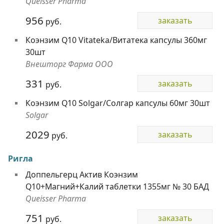
Queisser Pharma
956
заказать
руб.
Коэнзим Q10 Vitateka/Витатека капсулы 360мг
30шт
Внешторг Фарма ООО
331
заказать
руб.
Коэнзим Q10 Solgar/Солгар капсулы 60мг 30шт
Solgar
2029
заказать
руб.
Ригла
Доппельгерц Актив Коэнзим
Q10+Магний+Калий таблетки 1355мг № 30 БАД
Queisser Pharma
751
заказать
руб.