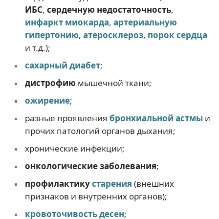
ИБС
,
сердечную недостаточность
,
инфаркт миокарда
,
артериальную
гипертонию
,
атеросклероз
,
порок сердца
и т.д.);
сахарный диабет
;
дистрофию
мышечной ткани;
ожирение
;
разные проявления
бронхиальной астмы
и
прочих патологий органов дыхания;
хронические инфекции;
онкологические заболевания
;
профилактику
старения
(внешних
признаков и внутренних органов);
кровоточивость десен
;