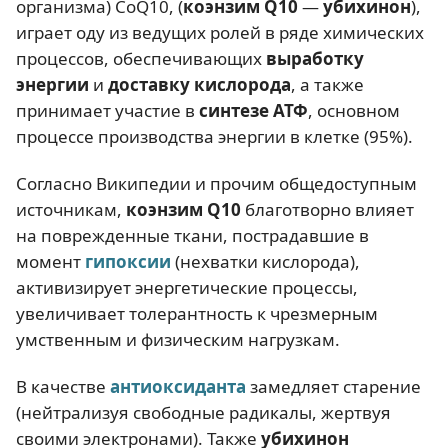
организма) CoQ10, (
коэнзим Q10
—
убихинон
),
играет оду из ведущих ролей в ряде химических
процессов, обеспечивающих
выработку
энергии
и
доставку кислорода
, а также
принимает участие в
синтезе АТФ
, основном
процессе производства энергии в клетке (95%).
Согласно Википедии и прочим общедоступным
источникам,
коэнзим Q10
благотворно влияет
на поврежденные ткани, пострадавшие в
момент
гипоксии
(нехватки кислорода),
активизирует энергетические процессы,
увеличивает толерантность к чрезмерным
умственным и физическим нагрузкам.
В качестве
антиоксиданта
замедляет старение
(нейтрализуя свободные радикалы, жертвуя
своими электронами). Также
убихинон