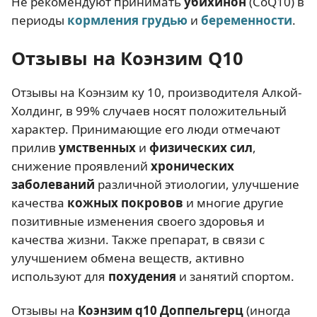
Не рекомендуют принимать
убихинон
(CoQ10) в
периоды
кормления грудью
и
беременности
.
Отзывы на Коэнзим Q10
Отзывы на Коэнзим ку 10, производителя Алкой-
Холдинг, в 99% случаев носят положительный
характер. Принимающие его люди отмечают
прилив
умственных
и
физических сил
,
снижение проявлений
хронических
заболеваний
различной этиологии, улучшение
качества
кожных покровов
и многие другие
позитивные изменения своего здоровья и
качества жизни. Также препарат, в связи с
улучшением обмена веществ, активно
используют для
похудения
и занятий спортом.
Отзывы на
Коэнзим q10 Доппельгерц
(иногда