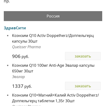
пр.
Россия
ЗдравСити
Коэнзим Q10 Activ Doppelherz/Доппельгерц
капсулы 30шт
Queisser Pharma
906
заказать
руб.
Коэнзим Q10 100мг Anti-Age Эвалар капсулы
650мг 30шт
Эвалар
1337
заказать
руб.
Коэнзим Q10+Магний+Калий Activ Doppelherz/
Доппельгерц таблетки 1,35г 30шт