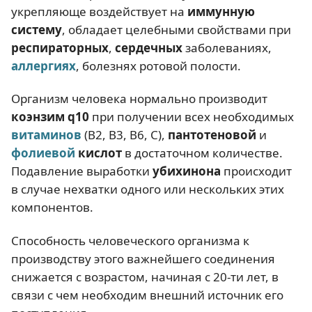
укрепляюще воздействует на
иммунную
систему
, обладает целебными свойствами при
респираторных
,
сердечных
заболеваниях,
аллергиях
, болезнях ротовой полости.
Организм человека нормально производит
коэнзим q10
при получении всех необходимых
витаминов
(В2, В3, В6, С),
пантотеновой
и
фолиевой
кислот
в достаточном количестве.
Подавление выработки
убихинона
происходит
в случае нехватки одного или нескольких этих
компонентов.
Способность человеческого организма к
производству этого важнейшего соединения
снижается с возрастом, начиная с 20-ти лет, в
связи с чем необходим внешний источник его