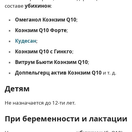
составе
убихинон
:
Омеганол Коэнзим Q10
;
Коэнзим Q10 Форте
;
Кудесан
;
Коэнзим Q10 с Гинкго
;
Витрум Бьюти Коэнзим Q10
;
Доппельгерц актив Коэнзим Q10
и т. д.
Детям
Не назначается до 12-ти лет.
При беременности и лактации