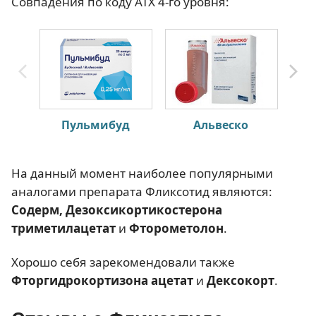
Совпадения по коду АТХ 4-го уровня:
Пульмибуд
Альвеско
Бу
На данный момент наиболее популярными
аналогами препарата Фликсотид являются:
Содерм, Дезоксикортикостерона
триметилацетат
и
Фторометолон
.
Хорошо себя зарекомендовали также
Фторгидрокортизона ацетат
и
Дексокорт
.