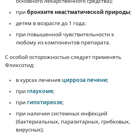
основного лекарственного средства);
при
бронхите неастматической природы
;
детям в возрасте до 1 года;
при повышенной чувствительности к
любому из компонентов препарата.
С особой осторожностью следует применять
Фликсотид:
в курсах лечения
цирроза печени
;
при
глаукоме
;
при
гипотиреозе
;
при наличии системных инфекций
(бактериальных, паразитарных, грибковых,
вирусных);