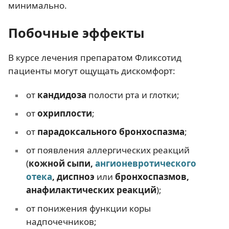
минимально.
Побочные эффекты
В курсе лечения препаратом Фликсотид
пациенты могут ощущать дискомфорт:
от
кандидоза
полости рта и глотки;
от
охриплости
;
от
парадоксального бронхоспазма
;
от появления аллергических реакций
(
кожной сыпи,
ангионевротического
отека
, диспноэ
или
бронхоспазмов,
анафилактических реакций
);
от понижения функции коры
надпочечников;