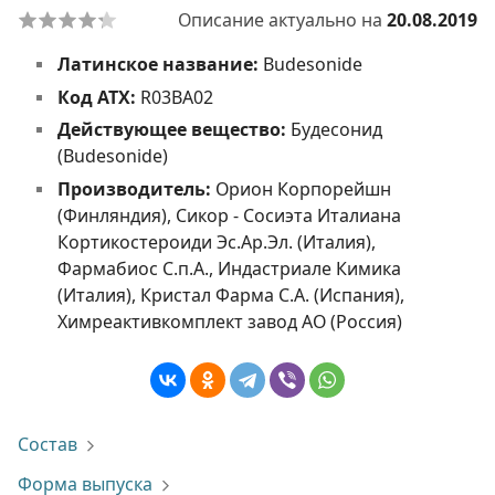
Описание актуально на
20.08.2019
Латинское название:
Budesonide
Код АТХ:
R03BA02
Действующее вещество:
Будесонид
(Budesonide)
Производитель:
Орион Корпорейшн
(Финляндия), Сикор - Сосиэта Италиана
Кортикостероиди Эс.Ар.Эл. (Италия),
Фармабиос С.п.А., Индастриале Кимика
(Италия), Кристал Фарма С.А. (Испания),
Химреактивкомплект завод АО (Россия)
Состав
Форма выпуска