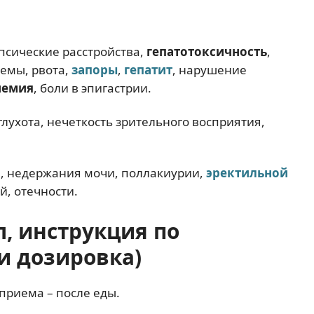
епсические расстройства,
гепатотоксичность
,
емы, рвота,
запоры
,
гепатит
, нарушение
немия
, боли в эпигастрии.
глухота, нечеткость зрительного восприятия,
и
, недержания мочи, поллакиурии,
эректильной
, отечности.
, инструкция по
и дозировка)
приема – после еды.