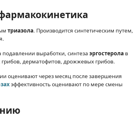
фармакокинетика
ным
триазола
. Производится синтетическим путем,
я.
 подавлении выработки, синтеза
эргостерола
в
х грибов, дерматофитов, дрожжевых грибов.
ии оценивают через месяц после завершения
зах
эффективность оценивают по мере смены
ению