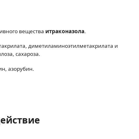
ктивного вещества
итраконазола
.
такрилата, диметиламиноэтилметакрилата и
оза, сахароза.
ин, азорубин.
действие