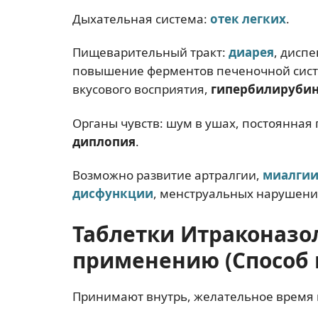
Дыхательная система:
отек легких
.
Пищеварительный тракт:
диарея
, дисп
повышение ферментов печеночной сист
вкусового восприятия,
гипербилируби
Органы чувств: шум в ушах, постоянная 
диплопия
.
Возможно развитие артралгии,
миалги
дисфункции
, менструальных нарушений
Таблетки Итраконазол
применению (Способ 
Принимают внутрь, желательное время 