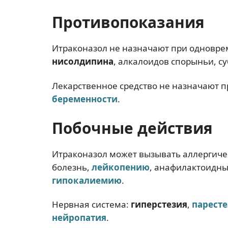
Противопоказания
Итраконазол не назначают при однов
нисолдипина
, алкалоидов спорыньи, с
Лекарственное средство не назначают 
беременности
.
Побочные действия
Итраконазол может вызывать аллергиче
болезнь,
лейкопению
, анафилактоидны
гипокалиемию
.
Нервная система:
гиперстезия
,
паресте
нейропатия
.