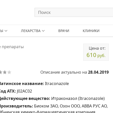
ТЫ
ЛЕКАРСТВА
ВРАЧИ
КЛИНИКИ
 препараты
Цена от:
610
руб.
Описание актуально на
28.04.2019
Латинское название:
Itraconazole
Код АТХ:
J02AC02
Действующее вещество:
Итраконазол (Itraconazole)
Производитель:
Биоком ЗАО, Озон ООО, АВВА РУС АО,
Обнинская химико-фармацевтическая компания