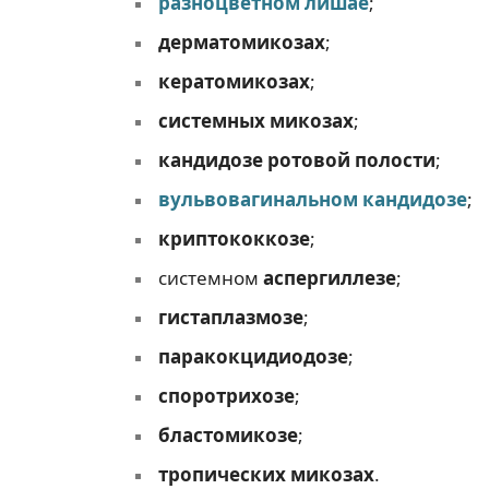
разноцветном лишае
;
дерматомикозах
;
кератомикозах
;
системных микозах
;
кандидозе ротовой полости
;
вульвовагинальном кандидозе
;
криптококкозе
;
системном
аспергиллезе
;
гистаплазмозе
;
паракокцидиодозе
;
споротрихозе
;
бластомикозе
;
тропических микозах
.