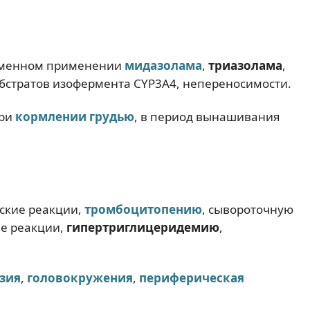
ременном применении
мидазолама
,
триазолама
,
убстратов изофермента СYР3А4, непереносимости.
при
кормлении грудью
, в период вынашивания
ские реакции,
тромбоцитопению
, сывороточную
е реакции,
гипертриглицеридемию
,
зия
,
головокружения
,
периферическая