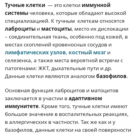
Тучные клетки
— это клетки
иммунной
системы
человека, которые обладают высокой
специализацией. К тучным клеткам относятся
лаброциты
и
мастоциты
, место их дислокации
– соединительная ткань, особенно под кожей, в
местах скоплений кровеносных сосудов и
лимфатических узлов
,
костный мозг
и
селезенка, а также места вероятной встречи с
патогенами: ЖКТ, дыхательные пути и др.
Данные клетки являются аналогом
базофилов
.
Основная функция лаброцитов и матоцитов
заключается в участии в
адаптивном
иммунитете
. Кроме того, тучные клетки имеют
большое значение в воспалительных реакциях,
в аллергических в частности. Так же как и у
базофилов, данные клетки на своей поверхности