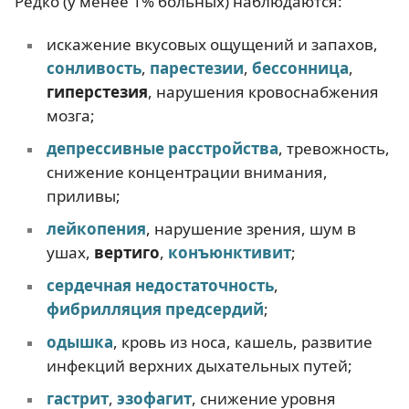
Редко (у менее 1% больных) наблюдаются:
искажение вкусовых ощущений и запахов,
сонливость
,
парестезии
,
бессонница
,
гиперстезия
, нарушения кровоснабжения
мозга;
депрессивные расстройства
, тревожность,
снижение концентрации внимания,
приливы;
лейкопения
, нарушение зрения, шум в
ушах,
вертиго
,
конъюнктивит
;
сердечная недостаточность
,
фибрилляция предсердий
;
одышка
, кровь из носа, кашель, развитие
инфекций верхних дыхательных путей;
гастрит
,
эзофагит
, снижение уровня