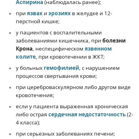
Аспирина
(наблюдалась ранее);
при
язвах
и
эрозиях
в желудке и 12-
перстной кишке;
у пациентов с воспалительными
заболеваниями кишечника, при
болезни
Крона
, неспецифическом
язвенном
колите
, при кровотечении в ЖКТ;
у больных
гемофилией
, с нарушением
процессов свертывания крови;
при цереброваскулярном либо другом виде
кровотечения;
если у пациента выраженная хроническая
либо острая
сердечная недостаточность
(2-
4 класса);
при серьезных заболеваниях печени;