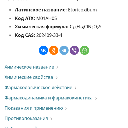
Латинское название:
Etoricoxibum
Код АТХ:
M01AH05
Химическая формула:
C
H
ClN
O
S
1
8
1
5
2
2
Код CAS:
202409-33-4
Химическое название
Химические свойства
Фармакологическое действие
Фармакодинамика и фармакокинетика
Показания к применению
Противопоказания