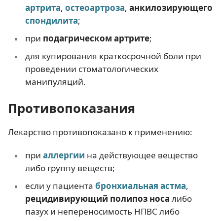
артрита
,
остеоартроза
,
анкилозирующего
спондилита
;
при
подагрическом артрите
;
для купирования краткосрочной боли при
проведении стоматологических
манипуляций.
Противопоказания
Лекарство противопоказано к применению:
при
аллергии
на действующее вещество
либо группу веществ;
если у пациента
бронхиальная астма
,
рецидивирующий полипоз носа
либо
пазух и непереносимость НПВС либо