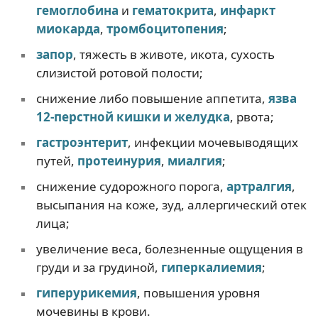
гемоглобина
и
гематокрита
,
инфаркт
миокарда
,
тромбоцитопения
;
запор
, тяжесть в животе, икота, сухость
слизистой ротовой полости;
снижение либо повышение аппетита,
язва
12-перстной кишки и желудка
, рвота;
гастроэнтерит
, инфекции мочевыводящих
путей,
протеинурия
,
миалгия
;
снижение судорожного порога,
артралгия
,
высыпания на коже, зуд, аллергический отек
лица;
увеличение веса, болезненные ощущения в
груди и за грудиной,
гиперкалиемия
;
гиперурикемия
, повышения уровня
мочевины в крови.