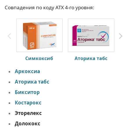
Совпадения по коду АТХ 4-го уровня:
Симкоксиб
Аторика табс
Аркоксиа
Аторика табс
Бикситор
Костарокс
Эторелекс
Долококс