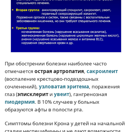
При обострении болезни наиболее часто
отмечается
острая артропатия
,
сакроилеит
(воспаление крестцово-подвздошных
сочленений),
узловатая эритема
, поражения
глаз (
эписклерит
и
увеит
), гангренозная
пиодермия
. В 10% случаев у больных
образуются афты в полости рта.
Симптомы болезни Крона у детей на начальной
стадии неспецифичны и не дают возможности