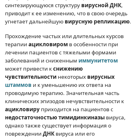
синтезирующуюся структуру
вирусной ДНК
,
приводит к ее изменению, что в свою очередь
угнетает дальнейшую
вирусную репликацию
.
Прохождение частых или длительных курсов
терапии
ацикловиром
в особенности при
лечении пациентов с тяжелыми формами
заболеваний и сниженным
иммунитетом
может привести к
снижению
чувствительности
некоторых
вирусных
штаммов
и к уменьшению их ответа на
проводимую терапию. Значительная часть
клинических эпизодов нечувствительности к
ацикловиру
приходится на пациентов с
недостаточностью тимидинкиназы
вируса,
однако также существует информация о
повреждении
ДНК
вируса или его