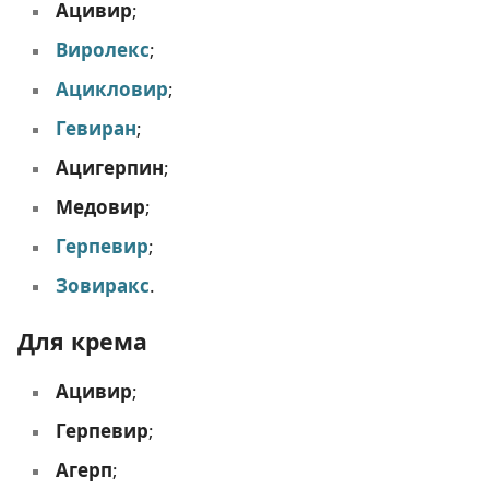
Ацивир
;
Виролекс
;
Ацикловир
;
Гевиран
;
Ацигерпин
;
Медовир
;
Герпевир
;
Зовиракс
.
Для крема
Ацивир
;
Герпевир
;
Агерп
;