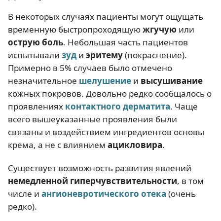
В некоторых случаях пациенты могут ощущать
временную быстропроходящую
жгучую
или
острую боль
. Небольшая часть пациентов
испытывали
зуд
и
эритему
(покраснение).
Примерно в 5% случаев было отмечено
незначительное
шелушение
и
высушивание
кожных покровов. Довольно редко сообщалось о
проявлениях
контактного дерматита
. Чаще
всего вышеуказанные проявления были
связаны и воздействием ингредиентов основы
крема, а не с влиянием
ацикловира
.
Существует возможность развития явлений
немедленной гиперчувствительности
, в том
числе и
ангионевротического отека
(очень
редко).