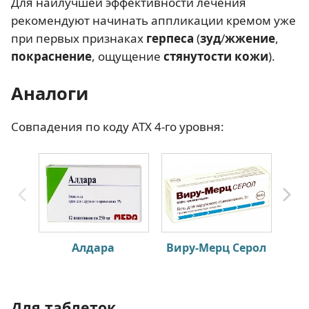
Для наилучшей эффективности лечения
рекомендуют начинать аппликации кремом уже
при первых признаках
герпеса
(
зуд
/
жжение
,
покраснение
, ощущение
стянутости кожи
).
Аналоги
Совпадения по коду АТХ 4-го уровня:
Алдара
Виру-Мерц Серол
З
Для таблеток