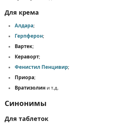
Для крема
Алдара
;
Герпферон
;
Вартек
;
Кераворт
;
Фенистил Пенцивир
;
Приора
;
Вратизолин
и т.д.
Синонимы
Для таблеток