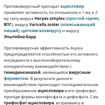
Противовирусный препарат
ацикловир
проявляет активность по отношению к 1-му и 2-
му типу вируса
Herpes simplex
(
простой герпес
,
ВПГ
), вирусу
Varicella zoster
(
опоясывающий
лишай
),
цитомегаловирусу
и вирусу
Эпштейна-Барр
.
Противовирусная эффективность Ацика
предопределяется способностью его активного
ингредиента к высокоизбирательному
конкурентному взаимодействию с
тимидинкиназой
, являющейся
вирусным
ферментом
. В результате данного
взаимодействия происходит последовательное
преобразование
ацикловира
в его трифосфат,
проходя формы монофосфата и дифосфата. Сам
трифосфат ацикловира
, встраиваясь в