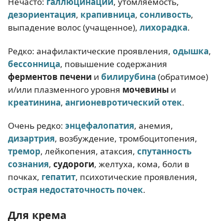
Нечасто:
галлюцинации
, утомляемость,
дезориентация
,
крапивница
,
сонливость
,
выпадение волос (учащенное),
лихорадка
.
Редко: анафилактические проявления,
одышка
,
бессонница
, повышение содержания
ферментов печени
и
билирубина
(обратимое)
и/или плазменного уровня
мочевины
и
креатинина
,
ангионевротический отек
.
Очень редко:
энцефалопатия
, анемия,
дизартрия
, возбуждение, тромбоцитопения,
тремор
, лейкопения, атаксия,
спутанность
сознания
,
судороги
, желтуха, кома, боли в
почках,
гепатит
, психотические проявления,
острая недостаточность почек
.
Для крема