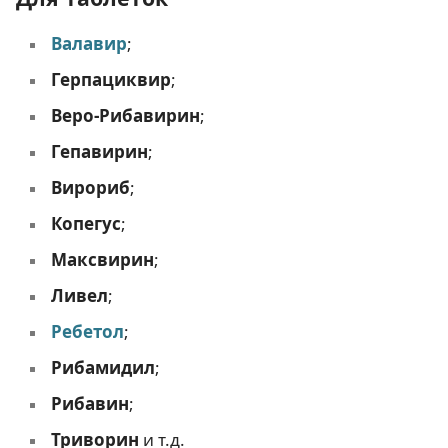
Валавир
;
Герпациквир
;
Веро-Рибавирин
;
Гепавирин
;
Вирориб
;
Копегус
;
Максвирин
;
Ливел
;
Ребетол
;
Рибамидил
;
Рибавин
;
Триворин
и т.д.