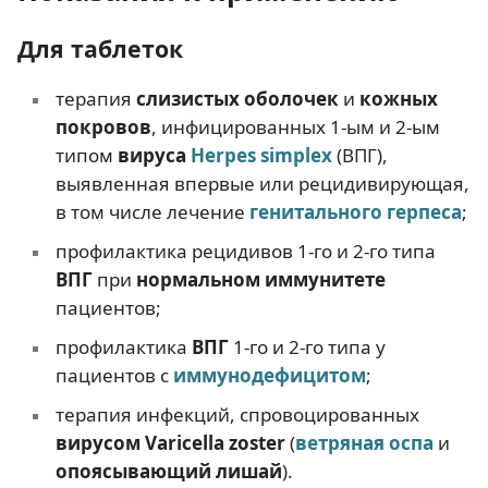
Для таблеток
терапия
слизистых оболочек
и
кожных
покровов
, инфицированных 1-ым и 2-ым
типом
вируса
Herpes simplex
(ВПГ),
выявленная впервые или рецидивирующая,
в том числе лечение
генитального герпеса
;
профилактика рецидивов 1-го и 2-го типа
ВПГ
при
нормальном иммунитете
пациентов;
профилактика
ВПГ
1-го и 2-го типа у
пациентов с
иммунодефицитом
;
терапия инфекций, спровоцированных
вирусом Varicella zoster
(
ветряная оспа
и
опоясывающий лишай
).