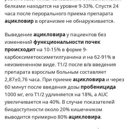
белками находится на уровне 9-33%. Спустя 24
часа после перорального приема препарата
ацикловир
в организме не обнаруживается.
Выведение
ацикловира
у пациентов без
изменений
функциональности почек
происходит
на 10-15% в форме 9-
карбоксиметоксиметилгуанина и на 62-91% в
неизмененном виде. Т1/2 после в/в введения
препарата взрослым больным составляет
2,87±0,76 часа. При приеме
ацикловира
и через
60 минут после введения дозы
пробеницида
1000 мг, его Т1/2 удлиняется на 18%, а AUC
увеличивается на 40%. В случае показателей
биодоступности около 20% кишечником
выводится примерно 80%
ацикловира
.