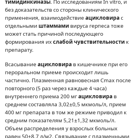
тимидинкиназы
. По исследованиям In vitro, и
без доказательств со стороны клинического
применения, взаимодействие
ацикловира
с
отдельными
штаммами
вируса герпеса тоже
может стать причиной последующего
формирования их
слабой чувствительности
к
препарату.
Всасывание
ацикловира
в кишечнике при его
пероральном приеме происходит лишь
частично. Плазменная равновесная Cmax после
повторного (5 раз через каждые 4 часа)
внутреннего приема 200 мг
ацикловира
в
среднем составляла 3,02±0,5 мкмоль/л, прием
400 мг препарата в том же режиме приводил к
средним показателям 5,21±1,32 мкмоль/л.
Объем распределения у взрослых больных
равен 50±8,7 л/м2. Связывание с плазменными