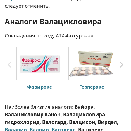
следует отменить.
Аналоги Валацикловира
Совпадения по коду АТХ 4-го уровня:
Фавирокс
Герперакс
Наиболее близкие аналоги:
Вайора,
Валацикловир Канон, Валацикловира
гидрохлорид, Валогард, Валцикон, Вирдел,
Валавир
,
Валвир
,
Валтрекс
, Вацирекс
.