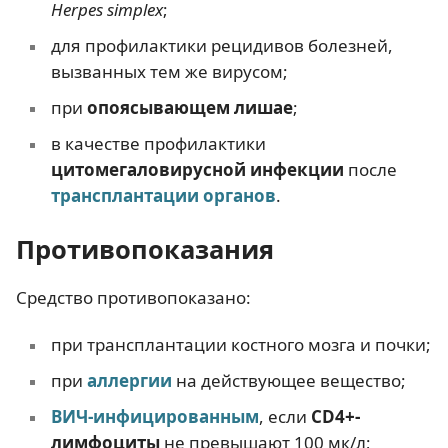
Herpes simplex
;
для профилактики рецидивов болезней,
вызванных тем же вирусом;
при
опоясывающем лишае
;
в качестве профилактики
цитомегаловирусной инфекции
после
трансплантации органов
.
Противопоказания
Средство противопоказано:
при трансплантации костного мозга и почки;
при
аллергии
на действующее вещество;
ВИЧ-инфицированным
, если
CD4+-
лимфоциты
не превышают 100 мк/л;