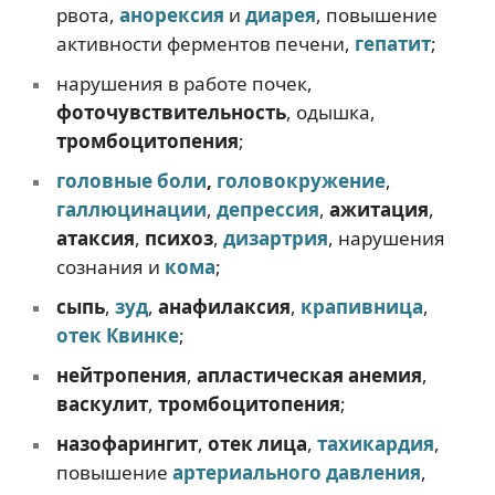
рвота,
анорексия
и
диарея
, повышение
активности ферментов печени,
гепатит
;
нарушения в работе почек,
фоточувствительность
, одышка,
тромбоцитопения
;
головные боли
,
головокружение
,
галлюцинации
,
депрессия
,
ажитация
,
атаксия
,
психоз
,
дизартрия
, нарушения
сознания и
кома
;
сыпь
,
зуд
,
анафилаксия
,
крапивница
,
отек Квинке
;
нейтропения
,
апластическая анемия
,
васкулит
,
тромбоцитопения
;
назофарингит
,
отек лица
,
тахикардия
,
повышение
артериального давления
,