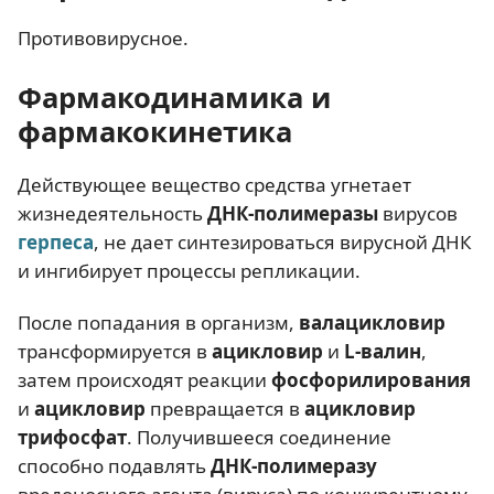
Противовирусное.
Фармакодинамика и
фармакокинетика
Действующее вещество средства угнетает
жизнедеятельность
ДНК-полимеразы
вирусов
герпеса
, не дает синтезироваться вирусной ДНК
и ингибирует процессы репликации.
После попадания в организм,
валацикловир
трансформируется в
ацикловир
и
L-валин
,
затем происходят реакции
фосфорилирования
и
ацикловир
превращается в
ацикловир
трифосфат
. Получившееся соединение
способно подавлять
ДНК-полимеразу