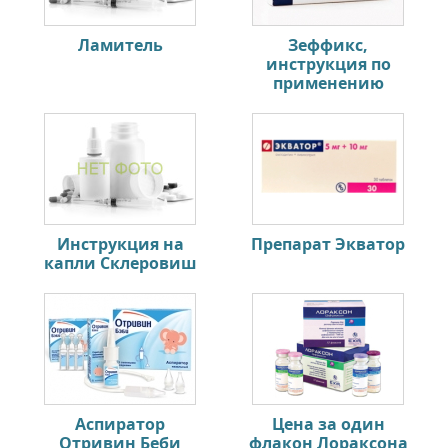
Ламитель
Зеффикс,
инструкция по
применению
Инструкция на
Препарат Экватор
капли Склеровиш
Аспиратор
Цена за один
Отривин Беби
флакон Лораксона