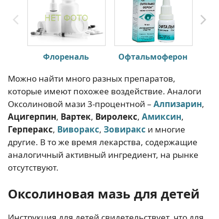
Флореналь
Офтальмоферон
Можно найти много разных препаратов,
которые имеют похожее воздействие. Аналоги
Оксолиновой мази 3-процентной –
Алпизарин
,
Ацигерпин
,
Вартек
,
Виролекс
,
Амиксин
,
Герперакс
,
Виворакс
,
Зовиракс
и многие
другие. В то же время лекарства, содержащие
аналогичный активный ингредиент, на рынке
отсутствуют.
Оксолиновая мазь для детей
Инструкция для детей свидетельствует, что для