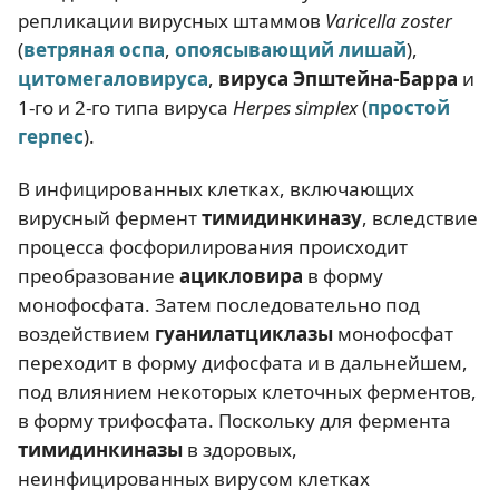
репликации вирусных штаммов
Varicella zoster
(
ветряная оспа
,
опоясывающий лишай
),
цитомегаловируса
,
вируса Эпштейна-Барра
и
1-го и 2-го типа вируса
Herpes simplex
(
простой
герпес
).
В инфицированных клетках, включающих
вирусный фермент
тимидинкиназу
, вследствие
процесса фосфорилирования происходит
преобразование
ацикловира
в форму
монофосфата. Затем последовательно под
воздействием
гуанилатциклазы
монофосфат
переходит в форму дифосфата и в дальнейшем,
под влиянием некоторых клеточных ферментов,
в форму трифосфата. Поскольку для фермента
тимидинкиназы
в здоровых,
неинфицированных вирусом клетках