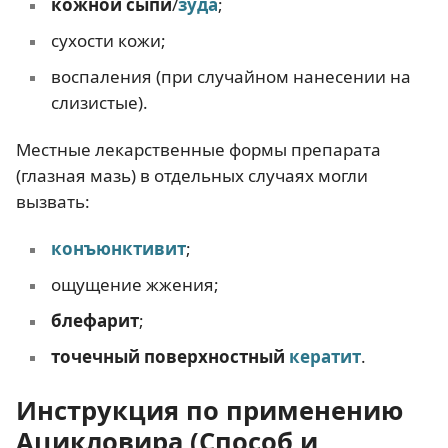
кожной сыпи
/
зуда
;
сухости кожи;
воспаления (при случайном нанесении на
слизистые).
Местные лекарственные формы препарата
(глазная мазь) в отдельных случаях могли
вызвать:
конъюнктивит
;
ощущение жжения;
блефарит
;
точечный поверхностный
кератит
.
Инструкция по применению
Ацикловира (Способ и