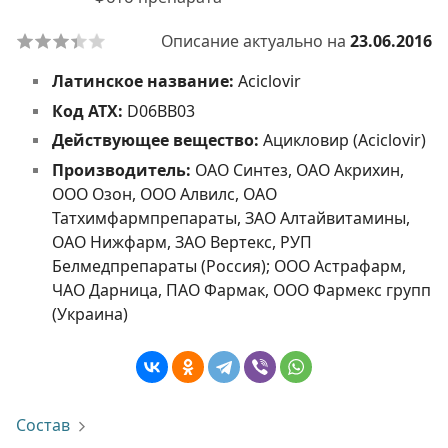
Описание актуально на
23.06.2016
Латинское название:
Aciclovir
Код АТХ:
D06BB03
Действующее вещество:
Ацикловир (Aciclovir)
Производитель:
ОАО Синтез, ОАО Акрихин,
ООО Озон, ООО Алвилс, ОАО
Татхимфармпрепараты, ЗАО Алтайвитамины,
ОАО Нижфарм, ЗАО Вертекс, РУП
Белмедпрепараты (Россия); ООО Астрафарм,
ЧАО Дарница, ПАО Фармак, ООО Фармекс групп
(Украина)
Состав