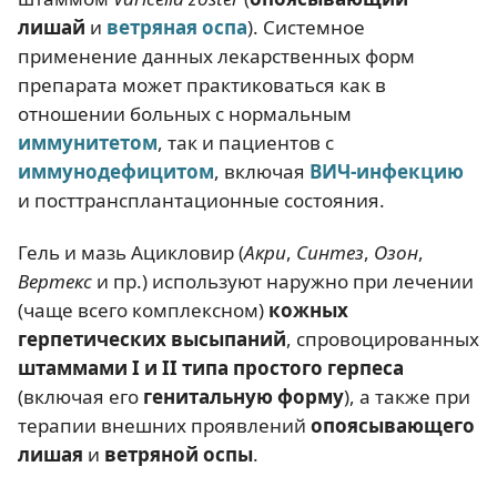
лишай
и
ветряная оспа
). Системное
применение данных лекарственных форм
препарата может практиковаться как в
отношении больных с нормальным
иммунитетом
, так и пациентов с
иммунодефицитом
, включая
ВИЧ-инфекцию
и посттрансплантационные состояния.
Гель и мазь Ацикловир (
Акри
,
Синтез
,
Озон
,
Вертекс
и пр.) используют наружно при лечении
(чаще всего комплексном)
кожных
герпетических высыпаний
, спровоцированных
штаммами I и II типа простого герпеса
(включая его
генитальную форму
), а также при
терапии внешних проявлений
опоясывающего
лишая
и
ветряной оспы
.