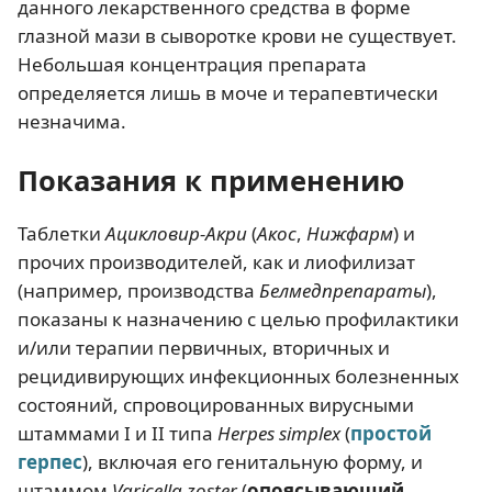
данного лекарственного средства в форме
глазной мази в сыворотке крови не существует.
Небольшая концентрация препарата
определяется лишь в моче и терапевтически
незначима.
Показания к применению
Таблетки
Ацикловир-Акри
(
Акос
,
Нижфарм
) и
прочих производителей, как и лиофилизат
(например, производства
Белмедпрепараты
),
показаны к назначению с целью профилактики
и/или терапии первичных, вторичных и
рецидивирующих инфекционных болезненных
состояний, спровоцированных вирусными
штаммами I и II типа
Herpes simplex
(
простой
герпес
), включая его генитальную форму, и
штаммом
Varicella zoster
(
опоясывающий