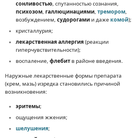
сонливостью
, спутанностью сознания,
психозом
,
галлюцинациями
,
тремором
,
возбуждением,
судорогами
и даже
комой
);
кристаллурия;
лекарственная аллергия
(реакции
гиперчувствительности);
воспаление,
флебит
в районе введения.
Наружные лекарственные формы препарата
(крем, мазь) изредка становились причиной
возникновения:
эритемы
;
ощущения жжения;
шелушения
;