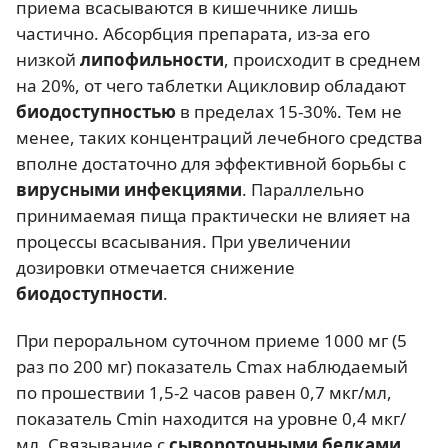
приема всасываются в кишечнике лишь
частично. Абсорбция препарата, из-за его
низкой
липофильности
, происходит в среднем
на 20%, от чего таблетки Ацикловир обладают
биодоступностью
в пределах 15-30%. Тем не
менее, таких концентраций лечебного средства
вполне достаточно для эффективной борьбы с
вирусными инфекциями
. Параллельно
принимаемая пища практически не влияет на
процессы всасывания. При увеличении
дозировки отмечается снижение
биодоступности
.
При пероральном суточном приеме 1000 мг (5
раз по 200 мг) показатель Cmax наблюдаемый
по прошествии 1,5-2 часов равен 0,7 мкг/мл,
показатель Cmin находится на уровне 0,4 мкг/
мл. Связывание с
сывороточными белками