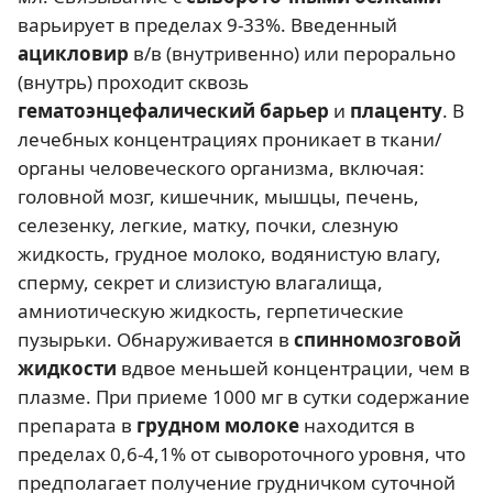
варьирует в пределах 9-33%. Введенный
ацикловир
в/в (внутривенно) или перорально
(внутрь) проходит сквозь
гематоэнцефалический барьер
и
плаценту
. В
лечебных концентрациях проникает в ткани/
органы человеческого организма, включая:
головной мозг, кишечник, мышцы, печень,
селезенку, легкие, матку, почки, слезную
жидкость, грудное молоко, водянистую влагу,
сперму, секрет и слизистую влагалища,
амниотическую жидкость, герпетические
пузырьки. Обнаруживается в
спинномозговой
жидкости
вдвое меньшей концентрации, чем в
плазме. При приеме 1000 мг в сутки содержание
препарата в
грудном молоке
находится в
пределах 0,6-4,1% от сывороточного уровня, что
предполагает получение грудничком суточной