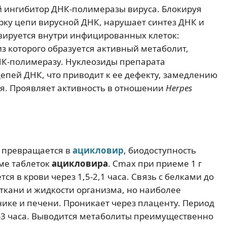
 ингибитор ДНК-полимеразы вируса. Блокируя
орку цепи вирусной ДНК, нарушает синтез ДНК и
ируется внутри инфицированных клеток:
 из которого образуется активный метаболит,
К-полимеразу. Нуклеозиды препарата
епей ДНК, что приводит к ее дефекту, замедлению
я. Проявляет активность в отношении
Herpes
о превращается в
ацикловир
, биодоступность
еме таблеток
ацикловира
. Cmax при приеме 1 г
ся в крови через 1,5-2,1 часа. Связь с белками до
 ткани и жидкости организма, но наиболее
ике и печени. Проникает через плаценту. Период
5-3 часа. Выводится метаболиты преимущественно