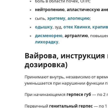
боль в области почек, ОПН;
нейтропению
,
апластическую ан
сыпь,
эритему
,
алопецию
;
одышку
, зуд,
отек Квинке
,
крапи
дисменорею
,
артралгию
, повыше
лихорадку
.
Вайрова, инструкция
дозировка)
Принимают внутрь, независимо от време
уменьшается при нарушении функции п
При начинающемся
герпесе губ
— по 2 
Первичный
генитальный герпес
— по 1 