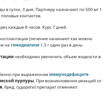
 в сутки, 3 дня. Партнеру назначают по 500 мг 1
ь половых контактов.
ерез каждые 8 часов. Курс 7 дней.
ансплантации (лечение начинают как можно
ам на
гемодиализе
1,5 г один раз в день.
атации
необходимо увеличить объем жидкости в
собенно при выраженном
иммунодефиците
еской пурпуры
. При возникновении реакций со
я
, бред, судороги) препарат отменяют.