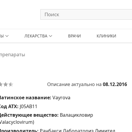
ТЫ
ЛЕКАРСТВА
ВРАЧИ
КЛИНИКИ
 препараты
Описание актуально на
08.12.2016
Латинское название:
Vayrova
Код АТХ:
J05AB11
Действующее вещество:
Валацикловир
Valacyclovirum)
Производитель:
Ранбакси Лабораториз Лимитед