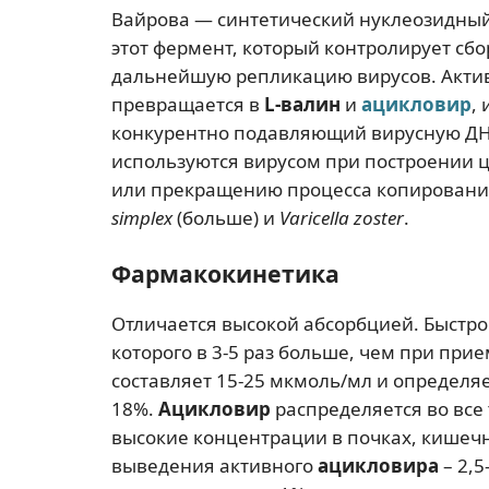
Вайрова — синтетический нуклеозидный
этот фермент, который контролирует сб
дальнейшую репликацию вирусов. Актив
превращается в
L-валин
и
ацикловир
,
конкурентно подавляющий вирусную ДН
используются вирусом при построении ц
или прекращению процесса копировани
simplex
(больше) и
Varicella zoster
.
Фармакокинетика
Отличается высокой абсорбцией. Быстр
которого в 3-5 раз больше, чем при при
составляет 15-25 мкмоль/мл и определяет
18%.
Ацикловир
распределяется во все
высокие концентрации в почках, кишечн
выведения активного
ацикловира
– 2,