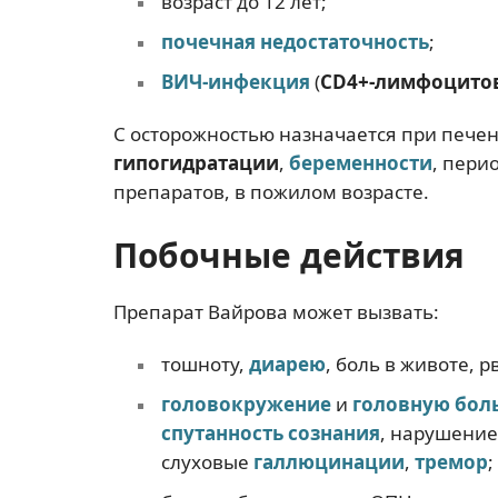
возраст до 12 лет;
почечная недостаточность
;
ВИЧ-инфекция
(
CD4+-лимфоцито
С осторожностью назначается при печен
гипогидратации
,
беременности
, пери
препаратов, в пожилом возрасте.
Побочные действия
Препарат Вайрова может вызвать:
тошноту,
диарею
, боль в животе,
головокружение
и
головную бол
спутанность сознания
, нарушение
слуховые
галлюцинации
,
тремор
;