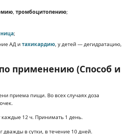
емию
,
тромбоцитопению
;
вница
;
ние АД и
тахикардию
, у детей — дегидратацию,
 по применению (Способ и
ни приема пищи. Во всех случаях доза
очек.
г каждые 12 ч. Принимать 1 день.
г дважды в сутки, в течение 10 дней.