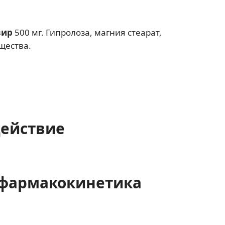
вир
500 мг. Гипролоза, магния стеарат,
щества.
действие
фармакокинетика