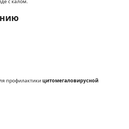
де с калом.
ению
 для профилактики
цитомегаловирусной