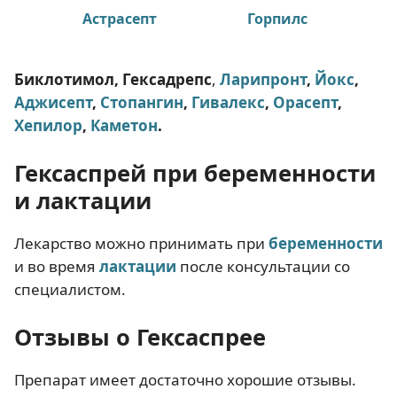
Астрасепт
Горпилс
Биклотимол, Гексадрепс
,
Ларипронт
,
Йокс
,
Аджисепт
,
Стопангин
,
Гивалекс
,
Орасепт
,
Хепилор
,
Каметон
.
Гексаспрей при беременности
и лактации
Лекарство можно принимать при
беременности
и во время
лактации
после консультации со
специалистом.
Отзывы о Гексаспрее
Препарат имеет достаточно хорошие отзывы.