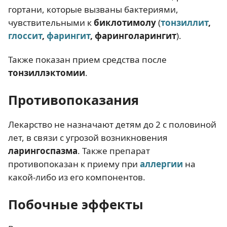
гортани, которые вызваны бактериями,
чувствительными к
биклотимолу
(
тонзиллит
,
глоссит
,
фарингит
, фаринголарингит
).
Также показан прием средства после
тонзиллэктомии
.
Противопоказания
Лекарство не назначают детям до 2 с половиной
лет, в связи с угрозой возникновения
ларингоспазма
. Также препарат
противопоказан к приему при
аллергии
на
какой-либо из его компонентов.
Побочные эффекты