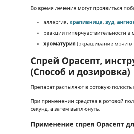
Во время лечения могут проявиться по
аллергия,
крапивница
,
зуд
,
ангио
реакции гиперчувствительности в м
хроматурия
(окрашивание мочи в 
Спрей Орасепт, инст
(Способ и дозировка)
Препарат распыляют в ротовую полость 
При применении средства в ротовой пол
секунд, а затем выплюнуть.
Применение спрея Орасепт для