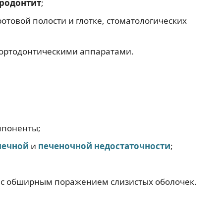
родонтит
;
товой полости и глотке, стоматологических
 ортодонтическими аппаратами.
мпоненты;
чечной
и
печеночной недостаточности
;
 с обширным поражением слизистых оболочек.