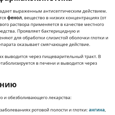
бладает выраженным антисептическим действием.
тся
фенол
, вещество в низких концентрациях (от
вого раствора применяется в качестве местного
редства. Проявляет бактерицидную и
еняют для обработки слизистой оболочки глотки и
репарата оказывает смягчающее действие.
ах выводится через пищеварительный тракт. В
етаболизируется в печени и выводится через
ению
го и обезболивающего лекарства:
аболеваниях ротовой полости и глотки:
ангина
,