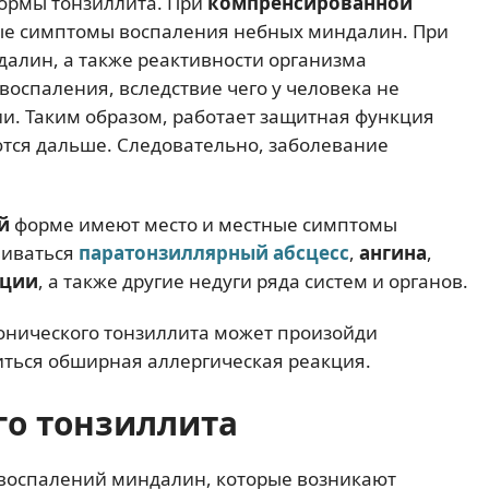
ормы тонзиллита. При
компренсированной
ые симптомы воспаления небных миндалин. При
алин, а также реактивности организма
оспаления, вследствие чего у человека не
. Таким образом, работает защитная функция
ются дальше. Следовательно, заболевание
й
форме имеют место и местные симптомы
виваться
паратонзиллярный
абсцесс
,
ангина
,
кции
, а также другие недуги ряда систем и органов.
ронического тонзиллита может произойди
иться обширная аллергическая реакция.
о тонзиллита
 воспалений миндалин, которые возникают