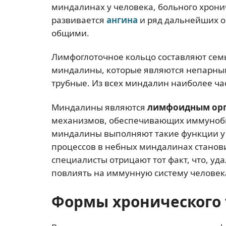
миндалинах у человека, больного хрони
развивается
ангина
и ряд дальнейших о
общими.
Лимфоглоточное кольцо составляют семь
миндалины, которые являются непарны
трубные. Из всех миндалин наиболее ч
Миндалины являются
лимфоидным ор
механизмов, обеспечивающих иммуноби
миндалины выполняют такие функции у 
процессов в небных миндалинах стано
специалисты отрицают тот факт, что, у
повлиять на иммунную систему человек
Формы хронического