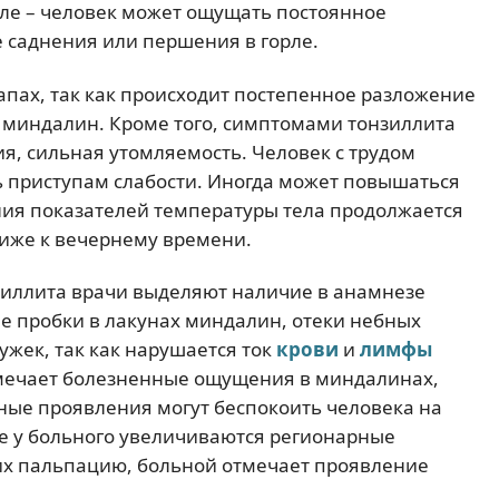
ле – человек может ощущать постоянное
 саднения или першения в горле.
пах, так как происходит постепенное разложение
 миндалин. Кроме того, симптомами тонзиллита
, сильная утомляемость. Человек с трудом
ь приступам слабости. Иногда может повышаться
ния показателей температуры тела продолжается
лиже к вечернему времени.
зиллита врачи выделяют наличие в анамнезе
ые пробки в лакунах миндалин, отеки небных
ужек, так как нарушается ток
крови
и
лимфы
тмечает болезненные ощущения в миндалинах,
ные проявления могут беспокоить человека на
е у больного увеличиваются регионарные
 их пальпацию, больной отмечает проявление