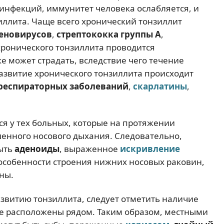
инфекций, иммунитет человека ослабляется, и
иллита. Чаще всего хронический тонзиллит
еновирусов
,
стрептококка группы А
,
 хронического тонзиллита проводится
е может страдать, вследствие чего течение
развитие хронического тонзиллита происходит
респираторных заболеваний
,
скарлатины
,
ся у тех больных, которые на протяжении
енного носового дыхания. Следовательно,
быть
аденоиды
, выраженное
искривление
особенности строения нижних носовых раковин,
ны.
азвитию тонзиллита, следует отметить наличие
ые расположены рядом. Таким образом, местными