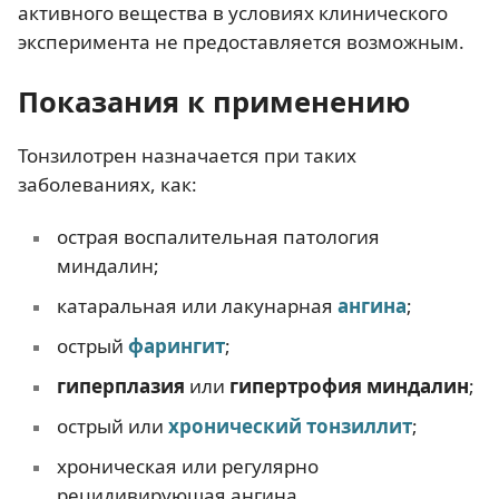
активного вещества в условиях клинического
эксперимента не предоставляется возможным.
Показания к применению
Тонзилотрен назначается при таких
заболеваниях, как:
острая воспалительная патология
миндалин;
катаральная или лакунарная
ангина
;
острый
фарингит
;
гиперплазия
или
гипертрофия миндалин
;
острый или
хронический тонзиллит
;
хроническая или регулярно
рецидивирующая ангина.