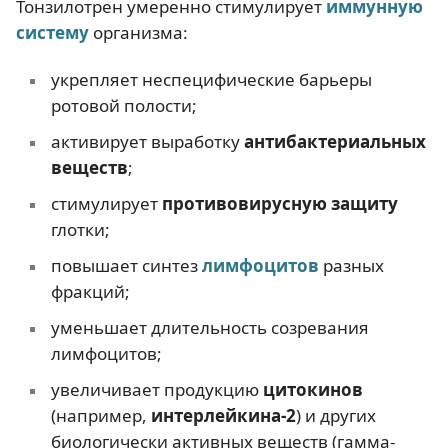
Тонзилотрен умеренно стимулирует
иммунную
систему
организма:
укрепляет неспецифические барьеры
ротовой полости;
активирует выработку
антибактериальных
веществ
;
стимулирует
противовирусную защиту
глотки;
повышает синтез
лимфоцитов
разных
фракций;
уменьшает длительность созревания
лимфоцитов;
увеличивает продукцию
цитокинов
(например,
интерлейкина-2
) и других
биологически активных веществ (гамма-