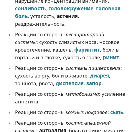
нарушение концентрации внимания,
сонливость
,
головокружение
,
головная
боль
, усталость,
астения
,
раздражительность.
Реакции со стороны
респираторной
системы
: сухость слизистых носа, носовое
кровотечение, кашель,
фарингит
, боли в
гортани и в глотке, сухость в горле,
ринит
.
Реакции со стороны
системы пищеварения
:
сухость во рту, боли в животе,
диарея
,
тошнота, рвота,
диспепсия
,
запор
.
Реакции со стороны
метаболизма
: усиление
аппетита.
Реакции со стороны
кожных покровов
:
сыпь
.
Реакции со стороны
костно-мышечной
системы
:
артралгия
, боль в спине, миалгия.