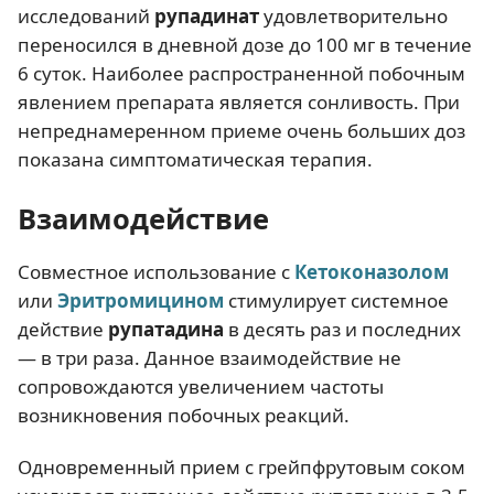
исследований
рупадинат
удовлетворительно
переносился в дневной дозе до 100 мг в течение
6 суток. Наиболее распространенной побочным
явлением препарата является сонливость. При
непреднамеренном приеме очень больших доз
показана симптоматическая терапия.
Взаимодействие
Совместное использование с
К
етоконазолом
или
Э
ритромицином
стимулирует системное
действие
рупатадина
в десять раз и последних
— в три раза. Данное взаимодействие не
сопровождаются увеличением частоты
возникновения побочных реакций.
Одновременный прием с грейпфрутовым соком