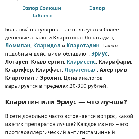
Эзлор Солюшн
Эзлор
Таблетс
Большой популярностью пользуются более
дешёвые аналоги Кларитина: Лоратадин,
Ломилан
,
Кларидол
и
Кларотадин
. Также
подобным действием обладают:
Эриус
,
Лотарен, Клаллергин,
Кларисенс
, Кларифарм,
Кларифер, Кларфаст,
Лорагексал
, Алерприв,
Кларготи
л
и
Эролин
. Цена аналогов
варьируется в пределах 20-350 рублей.
Кларитин или Эриус
—
что лучше?
В сети довольно часто встречается вопрос, какой
из этих препаратов лучше? Каждое из них – это
противоаллергический антигистаминный