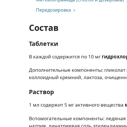
Передозировка
Состав
Таблетки
В каждой содержится по 10 мг
гидрохло
Дополнительные компоненты: гликолат 
коллоидный кремний, лактоза, очищенны
Раствор
1 мл содержит 5 мг активного вещества
Вспомогательные компоненты: ледяная у
натрия, динатриевая соль этилендиамин