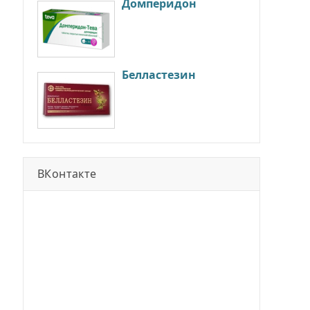
Домперидон
Белластезин
ВКонтакте