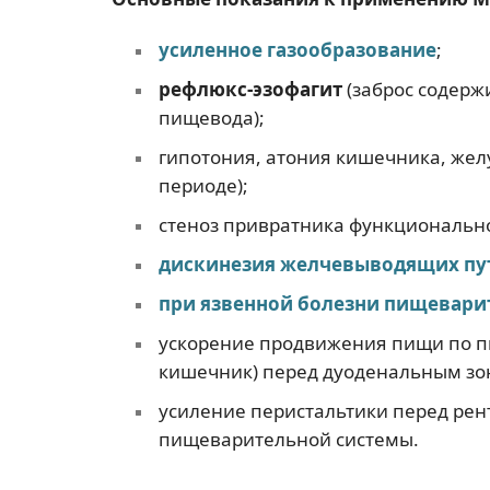
усиленное газообразование
;
рефлюкс-эзофагит
(заброс содерж
пищевода);
гипотония, атония кишечника, жел
периоде);
стеноз привратника функционально
дискинезия желчевыводящих пу
при язвенной болезни пищевари
ускорение продвижения пищи по п
кишечник) перед дуоденальным з
усиление перистальтики перед ре
пищеварительной системы.