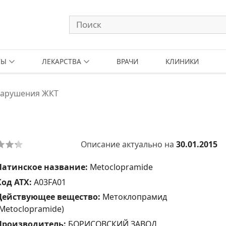
ТЫ
ЛЕКАРСТВА
ВРАЧИ
КЛИНИКИ
нарушения ЖКТ
Описание актуально на
30.01.2015
Латинское название:
Metoclopramide
Код АТХ:
A03FA01
Действующее вещество:
Метоклопрамид
(Metoclopramide)
Производитель:
БОРИСОВСКИЙ ЗАВОД