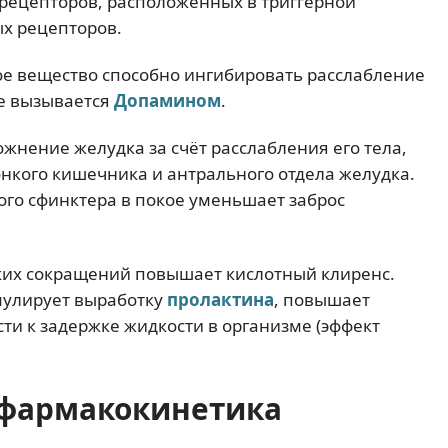
рецепторов, расположенных в триггерной
ых рецепторов.
ое вещество способно ингибировать расслабление
е вызывается
Допамином
.
жнение желудка за счёт расслабления его тела,
онкого кишечника и антрального отдела желудка.
го сфинктера в покое уменьшает заброс
их сокращений повышает кислотный клиренс.
мулирует выработку
пролактина
, повышает
ти к задержке жидкости в организме (эффект
фармакокинетика