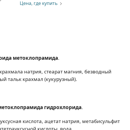
Цена, где купить
рида метоклопрамида
.
крахмала натрия, стеарат магния, безводный
й тальк крахмал (кукурузный).
метоклопрамида гидрохлорида
.
ксусная кислота, ацетат натрия, метабисульфит
тетрауксусной кислоты, вода.