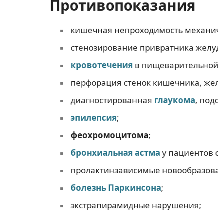
Противопоказания
кишечная непроходимость механич
стенозирование привратника желу
кровотечения
в пищеварительной 
перфорация стенок кишечника, жел
диагностированная
глаукома
, под
эпилепсия
;
феохромоцитома
;
бронхиальная астма
у пациентов 
пролактинзависимые новообразов
болезнь Паркинсона
;
экстрапирамидные нарушения;