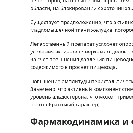
рецепторов, на повышении порога хемо
области, на блокировании серотонинов
Существует предположение, что активн
гладкомышечной ткани желудка, которо
Лекарственный препарат ускоряет опоро
усиления активности верхних отделов т
За счёт повышения давления пищеводно
содержимого в просвет пищевода.
Повышение амплитуды перистальтическ
Замечено, что активный компонент сти
уровень альдостерона, что может привес
носит обратимый характер).
Фармакодинамика и 