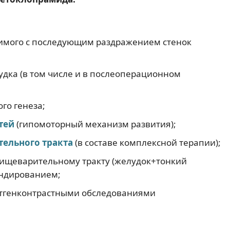
имого с последующим раздражением стенок
удка (в том числе и в послеоперационном
го генеза;
тей
(гипомоторный механизм развития);
тельного тракта
(в составе комплексной терапии);
ищеварительному тракту (желудок+тонкий
ондированием;
нтгенконтрастными обследованиями