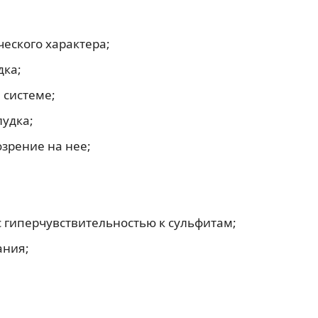
еского характера;
дка;
системе;
удка;
озрение на нее;
с гиперчувствительностью к сульфитам;
ания;