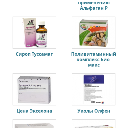
применению
Альфаган Р
Сироп Туссамаг
Поливитаминный
комплекс Био-
макс
Цена Экселона
Уколы Олфен