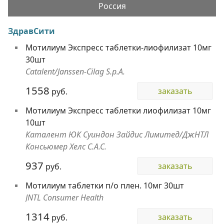
Россия
ЗдравСити
Мотилиум Экспресс таблетки-лиофилизат 10мг
30шт
Catalent/Janssen-Cilag S.p.A.
1558
заказать
руб.
Мотилиум Экспресс таблетки лиофилизат 10мг
10шт
Каталент ЮК Суиндон Зайдис Лимитед/ДжНТЛ
Консьюмер Хелс С.А.С.
937
заказать
руб.
Мотилиум таблетки п/о плен. 10мг 30шт
JNTL Consumer Health
1314
заказать
руб.