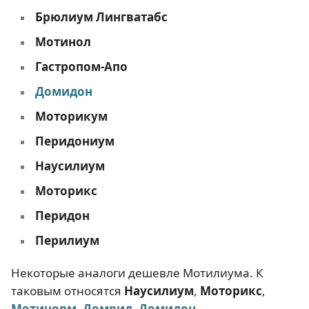
Брюлиум Лингватабс
Мотинол
Гастропом-Апо
Домидон
Моторикум
Перидониум
Наусилиум
Моторикс
Перидон
Перилиум
Некоторые аналоги дешевле Мотилиума. К
таковым относятся
Наусилиум
,
Моторикс
,
Мотинорм
,
Домрид
,
Домидон
.