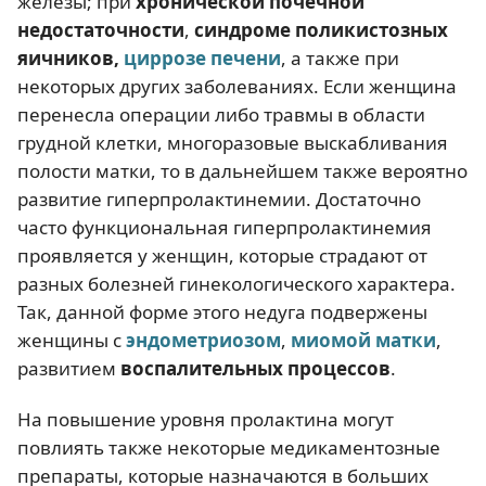
железы; при
хронической почечной
недостаточности
,
синдроме поликистозных
яичников,
циррозе печени
, а также при
некоторых других заболеваниях. Если женщина
перенесла операции либо травмы в области
грудной клетки, многоразовые выскабливания
полости матки, то в дальнейшем также вероятно
развитие гиперпролактинемии. Достаточно
часто функциональная гиперпролактинемия
проявляется у женщин, которые страдают от
разных болезней гинекологического характера.
Так, данной форме этого недуга подвержены
женщины с
эндометриозом
,
миомой матки
,
развитием
воспалительных процессов
.
На повышение уровня пролактина могут
повлиять также некоторые медикаментозные
препараты, которые назначаются в больших