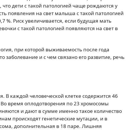
, что дети с такой патологией чаще рождаются у
ость появления на свет малыша с такой патологией
,7 %. Риск увеличивается, если будущая мать
девочки с такой патологией появляются на свет в
логия, при которой выживаемость после года
то заболевание и с чем связано его развитие, речь
ия. В каждой человеческой клетке содержится 46
 Во время оплодотворения по 23 хромосомы
иняются и дают в сумме именно такое количество
нам происходят генетические мутации, и в
сома, дополнительная в 18 паре. Лишняя