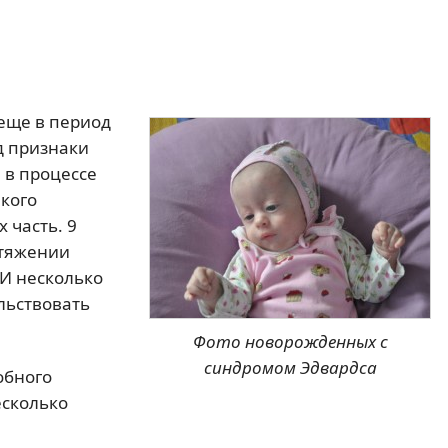
еще в период
д признаки
 в процессе
акого
 часть. 9
отяжении
И несколько
льствовать
Фото новорожденных c
синдромом Эдвардса
обного
есколько