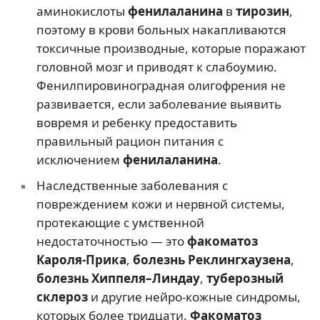
аминокислоты
фенилаланина
в
тирозин
,
поэтому в крови больных накапливаются
токсичные производные, которые поражают
головной мозг и приводят к слабоумию.
Фенилпировиноградная олигофрения не
развивается, если заболевание выявить
вовремя и ребенку предоставить
правильный рацион питания с
исключением
фенилаланина
.
Наследственные заболевания с
повреждением кожи и нервной системы,
протекающие с умственной
недостаточностью — это
факоматоз
Кароля-Прика
,
болезнь Реклингхаузена
,
болезнь Хиппеля–Линдау
,
туберозный
склероз
и другие нейро-кожные синдромы,
которых более тридцати.
Факоматоз