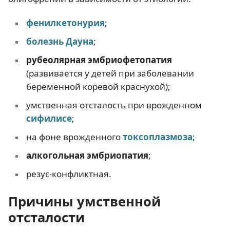
фенилкетонурия
;
болезнь Дауна
;
рубеолярная эмбриофетопатия
(развивается у детей при заболевании
беременной коревой краснухой);
умственная отсталость при врожденном
сифилисе
;
на фоне врожденного
токсоплазмоза
;
алкогольная эмбриопатия
;
резус-конфликтная.
Причины умственной
отсталости