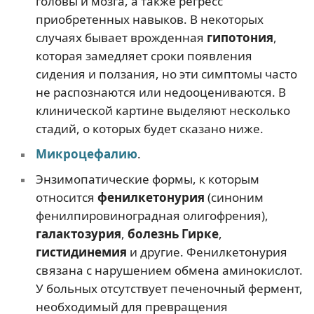
головы и мозга, а также регресс
приобретенных навыков. В некоторых
случаях бывает врожденная
гипотония
,
которая замедляет сроки появления
сидения и ползания, но эти симптомы часто
не распознаются или недооцениваются. В
клинической картине выделяют несколько
стадий, о которых будет сказано ниже.
Микроцефалию
.
Энзимопатические формы, к которым
относится
фенилкетонурия
(синоним
фенилпировиноградная олигофрения),
галактозурия
,
болезнь Гирке
,
гистидинемия
и другие. Фенилкетонурия
связана с нарушением обмена аминокислот.
У больных отсутствует печеночный фермент,
необходимый для превращения