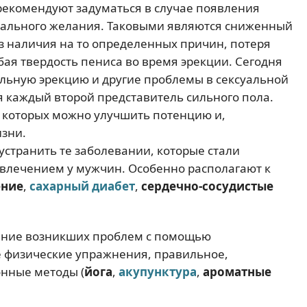
екомендуют задуматься в случае появления
уального желания. Таковыми являются сниженный
ез наличия на то определенных причин, потеря
бая твердость пениса во время эрекции. Сегодня
сильную эрекцию и другие проблемы в сексуальной
я каждый второй представитель сильного пола.
 которых можно улучшить потенцию и,
изни.
странить те заболевании, которые стали
влечением у мужчин. Особенно располагают к
ние
,
сахарный диабет
,
сердечно-сосудистые
чение возникших проблем с помощью
 физические упражнения, правильное,
нные методы (
йога
,
акупунктура
,
ароматные