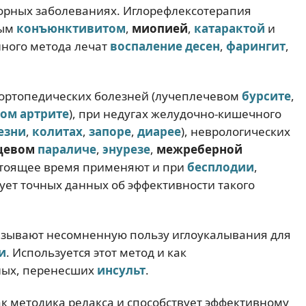
аторных заболеваниях. Иглорефлексотерапия
рым
конъюнктивитом
,
миопией
,
катарактой
и
нного метода лечат
воспаление десен
,
фарингит
,
 ортопедических болезней (лучеплечевом
бурсите
,
ном
артрите
), при недугах желудочно-кишечного
езни
,
колитах
,
запоре
,
диарее
), неврологических
цевом
параличе
,
энурезе
,
межреберной
астоящее время применяют и при
бесплодии
,
ует точных данных об эффективности такого
азывают несомненную пользу иглоукалывания для
и
. Используется этот метод и как
ных, перенесших
инсульт
.
ак методика релакса и способствует эффективному