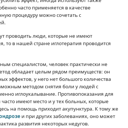
усилить эффект, иногда используют также
обенно часто применяется в качестве
ную процедуру можно сочетать с
ей.
гут проводить люди, которые не имеют
, то в нашей стране иглотерапия проводится
тным специалистом, человек практически не
 метод обладает целым рядом преимуществ: он
ых эффектов, у него нет большого количества
зможным методом снятия боли у людей с
именно иглоукалывание. Противопоказания для
асто имеют место и у тех больных, которые
десь на помощь приходит акупунктура. К тому же
ондрозе
и при других заболеваниях, оно может
актика развития некоторых недугов.