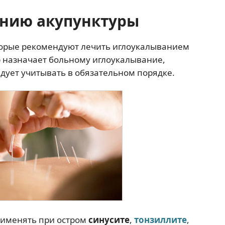
ению акупунктуры
торые рекомендуют лечить иглоукалыванием
р назначает больному иглоукалывание,
дует учитывать в обязательном порядке.
рименять при остром
синусите
,
тонзиллите
,