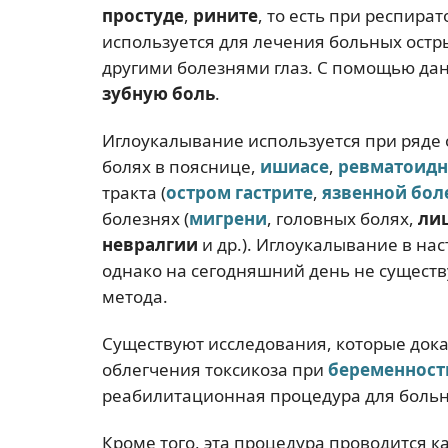
простуде
,
рините
, то есть при респир
используется для лечения больных ост
другими болезнями глаз. С помощью да
зубную боль
.
Иглоукалывание используется при ряде
болях в пояснице,
ишиасе
,
ревматоид
тракта (
остром
гастрите
,
язвенной бол
болезнях (
мигрени
, головных болях,
ли
невралгии
и др.). Иглоукалывание в н
однако на сегодняшний день не существ
метода.
Существуют исследования, которые док
облегчения токсикоза при
беременност
реабилитационная процедура для боль
Кроме того, эта процедура проводится к