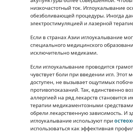
акупунктуры более совершенной. Чтобы 
низкочастотный ток. Иглоукалывание ос
обезболивающей процедуры. Иногда дан
электростимуляцией и лазерной терапи
Если в странах Азии иглоукалывание мо
специального медицинского образования
исключительно медиками.
Если иглоукалывание проводится грамо
чувствует боли при введении игл. Этот
доступен, не вызывает ощутимых побочн
противопоказаний. Так, единственно во
аллергией на ряд лекарств становится 
терапии медикаментозными средствами ч
обрели лекарственную зависимость. И з
иглоукалывание используют при
остеох
использоваться как эффективная профил