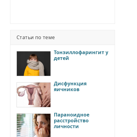
Статьи по теме
Тонзиллофарингит у
детей
Дисфункция
яичников
Параноидное
расстройство
личности