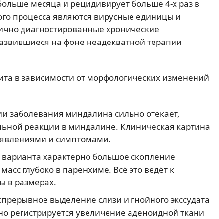
больше месяца и рецидивирует больше 4-х раз в
ого процесса являются вирусные единицы и
вично диагностированные хронические
развившиеся на фоне неадекватной терапии
та в зависимости от морфологических изменений
и заболевания миндалина сильно отекает,
льной реакции в миндалине. Клиническая картина
оявлениями и симптомами.
о варианта характерно большое скопление
асс глубоко в паренхиме. Всё это ведёт к
ы в размерах.
спрерывное выделение слизи и гнойного экссудата
но регистрируется увеличение аденоидной ткани