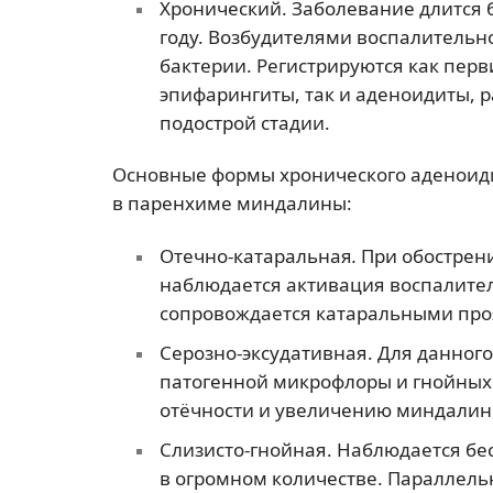
Хронический. Заболевание длится 
году. Возбудителями воспалительн
бактерии. Регистрируются как пер
эпифарингиты, так и аденоидиты, 
подострой стадии.
Основные формы хронического аденоиди
в паренхиме миндалины:
Отечно-катаральная
.
При обострени
наблюдается активация воспалите
сопровождается катаральными пр
Серозно-эксудативная. Для данног
патогенной микрофлоры и гнойных м
отёчности и увеличению миндалин
Слизисто-гнойная. Наблюдается бе
в огромном количестве. Параллель