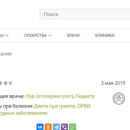
ТЫ
ЛЕКАРСТВА
ВРАЧИ
КЛИНИКИ
хания
3 мая 2019
щие врачи:
Лор (отоларинголог)
,
Педиатр
ы при болезни:
Диета при гриппе, ОРВИ,
тудных заболеваниях