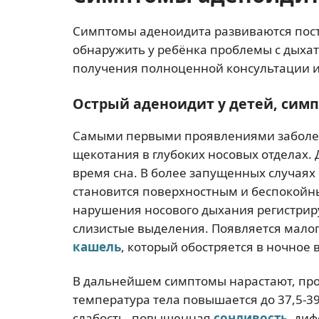
Симптомы аденоидита развиваются пост
обнаружить у ребёнка проблемы с дыхат
получения полноценной консультации и
Острый аденоидит у детей, сим
Самыми первыми проявлениями заболе
щекотания в глубоких носовых отделах.
время сна. В более запущенных случаях
становится поверхностным и беспокойн
нарушения носового дыхания регистриру
слизистые выделения. Появляется мал
кашель
, который обостряется в ночное в
В дальнейшем симптомы нарастают, пр
температура тела повышается до 37,5-3
слабость, повышенная
сонливость
, ди