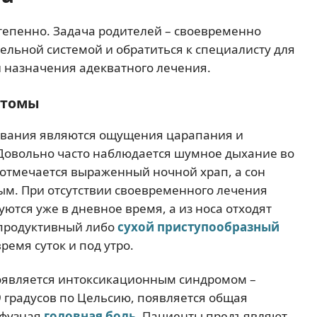
епенно. Задача родителей – своевременно
ельной системой и обратиться к специалисту для
 назначения адекватного лечения.
птомы
вания являются ощущения царапания и
 Довольно часто наблюдается шумное дыхание во
 отмечается выраженный ночной храп, а сон
ым. При отсутствии своевременного лечения
ются уже в дневное время, а из носа отходят
опродуктивный либо
сухой приступообразный
ремя суток и под утро.
оявляется интоксикационным синдромом –
9 градусов по Цельсию, появляется общая
ффузная
головная боль
. Пациенты предъявляют