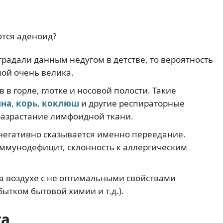
тся аденоид?
традали данным недугом в детстве, то вероятность
мой очень велика.
в горле, глотке и носовой полости. Такие
ина
,
корь
,
коклюш
и другие респираторные
азрастание лимфоидной ткани.
негативно сказывается именно переедание.
мунодефицит, склонность к аллергическим
а воздухе с не оптимальными свойствами
бытком бытовой химии и т.д.).
та