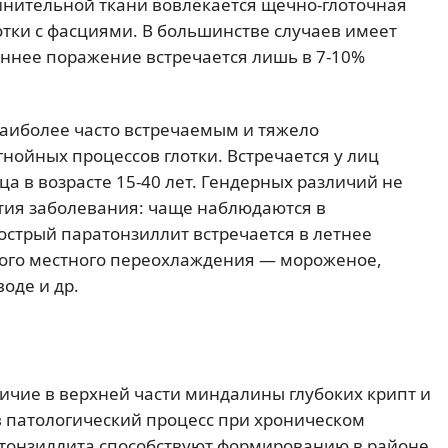
инительной ткани вовлекается щечно-глоточная
отки с фасциями. В большинстве случаев имеет
оннее поражение встречается лишь в 7-10%
аиболее часто встречаемым и тяжело
нойных процессов глотки. Встречается у лиц
ца в возрасте 15-40 лет. Гендерных различий не
тия заболевания: чаще наблюдаются в
острый паратонзиллит встречается в летнее
кого местного переохлаждения — мороженое,
оде и др.
ичие в верхней части миндалины глубоких крипт и
в патологический процесс при хроническом
 тонзиллита способствуют формированию в районе