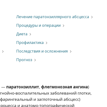
Лечение паратонзиллярного абсцесса
Процедуры и операции
Диета
Профилактика
Последствия и осложнения
Прогноз
ы —
паратонзиллит
,
флегмонозная ангина
)
 гнойно-воспалительных заболеваний глотки,
афарингеальный и заглоточный абсцесс)
процесса и анатомо-топографической