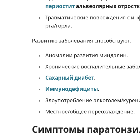
периостит
альвеолярных отрост
Травматические повреждения с ин
рта/горла.
Развитию заболевания способствуют:
Аномалии развития миндалин.
Хронические воспалительные забол
Сахарный диабет
.
Иммунодефициты
.
Злоупотребление алкоголем/курен
Местное/общее переохлаждение.
Симптомы паратонзил