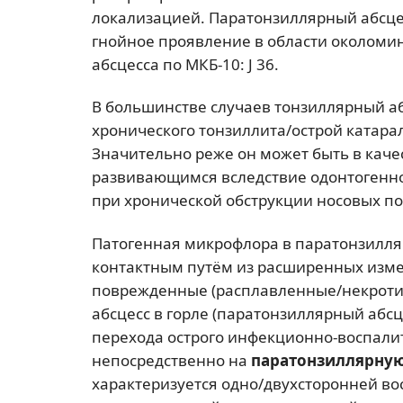
локализацией. Паратонзиллярный абсцес
гнойное проявление в области околоми
абсцесса по МКБ-10: J 36.
В большинстве случаев тонзиллярный аб
хронического тонзиллита/острой катар
Значительно реже он может быть в каче
развивающимся вследствие одонтогенно
при хронической обструкции носовых по
Патогенная микрофлора в паратонзилл
контактным путём из расширенных изме
поврежденные (расплавленные/некротиз
абсцесс в горле (паратонзиллярный абс
перехода острого инфекционно-воспали
непосредственно на
паратонзиллярную
характеризуется одно/двухсторонней в