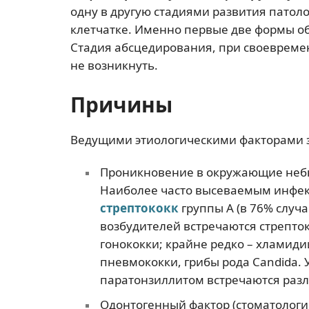
одну в другую стадиями развития патол
клетчатке. Именно первые две формы о
Стадия абсцедирования, при своевреме
не возникнуть.
Причины
Ведущими этиологическими факторами з
Проникновение в окружающие неб
Наиболее часто высеваемым инфек
стрептококк
группы А (в 76% случ
возбудителей встречаются стрепток
гонококки; крайне редко – хламид
пневмококки, грибы рода Candida. 
паратонзиллитом встречаются раз
Одонтогенный фактор (стоматолог