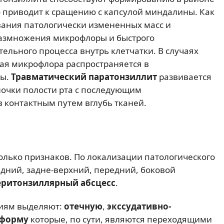
то приводит к сращению с капсулой миндалины. Как
вания патологически измененных масс и
размножения микрофлоры и быстрого
льного процесса внутрь клетчатки. В случаях
ая микрофлора распространяется в
фы.
Травматический паратонзиллит
развивается
лочки полости рта с последующим
контактным путем вглубь тканей.
лько признаков. По локализации патологического
дний, задне-верхний, передний, боковой
еритонзиллярный абсцесс
.
иям выделяют:
отечную
,
экссудативно-
форму
которые, по сути, являются переходящими