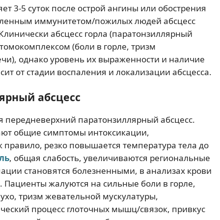
т 3-5 суток после острой ангины или обострения
лабленным иммунитетом/пожилых людей абсцесс
 Клинически абсцесс горла (паратонзиллярный
томокомплексом (боли в горле, тризм
ечи), однако уровень их выраженности и наличие
сит от стадии воспаления и локализации абсцесса.
ярный абсцесс
ся передневерхний паратонзиллярный абсцесс.
тают общие симптомы интоксикации,
 правило, резко повышается температура тела до
ль
, общая слабость, увеличиваются региональные
пации становятся болезненными, в анализах крови
 Пациенты жалуются на сильные боли в горле,
 ухо, тризм жевательной мускулатуры,
ческий процесс глоточных мышц/связок, привкус