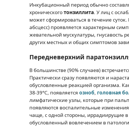
Инкубационный период обычно составляе
хронического
тонзиллита
. У лиц с ос
может сформироваться в течение суток.
абсцесс) проявляется характерным симп
жевательной мускулатуры, гнусавость р
других местных и общих симптомов зави
Передневерхний паратонзилл
В большинстве (90% случаев) встречает
Практически сразу появляются и нарас
обусловленные реакцией организма. Как
38-39°С, появляется
озноб
,
головная бо
лимфатические узлы, которые при паль
появляются воспалительные изменения.
чаще, с одной стороны, иррадиирущие в
обусловленный вовлечением в патологи