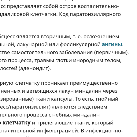
с представляет собой острое воспалительно-
ндаликовой клетчатки. Код паратонзиллярного
сцесс является вторичным, т. е. осложнением
альной, лакунарной или фолликулярной
ангины
.
стве самостоятельного заболевания (первичным),
го процесса, травмы глотки инородным телом,
лостей (аденоидит).
ярную клетчатку проникает преимущественно
нённых и ветвящихся лакун миндалин через
ированные) ткани капсулы. То есть, гнойный
цесс/паратонзиллит) являются следствием
тельного процесса с небных миндалин
 клетчатку
и прилегающие ткани, который
оспалительной инфильтрацией. В инфекционно-