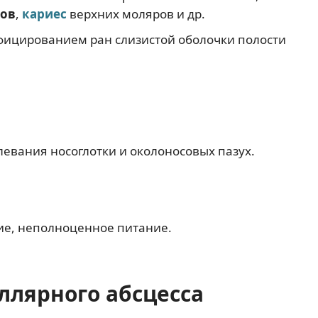
ков
,
кариес
верхних моляров и др.
фицированием ран слизистой оболочки полости
евания носоглотки и околоносовых пазух.
ие, неполноценное питание.
лярного абсцесса