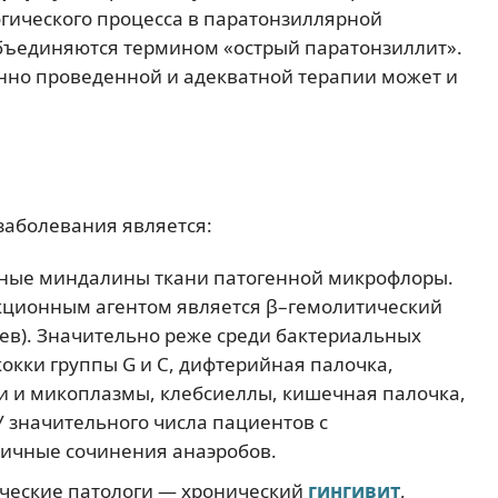
огического процесса в паратонзиллярной
бъединяются термином «острый паратонзиллит».
нно проведенной и адекватной терапии может и
аболевания является:
ные миндалины ткани патогенной микрофлоры.
ционным агентом является β–гемолитический
аев). Значительно реже среди бактериальных
окки группы G и C, дифтерийная палочка,
ии и микоплазмы, клебсиеллы, кишечная палочка,
У значительного числа пациентов с
личные сочинения анаэробов.
ические патологи — хронический
гингивит
,