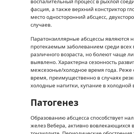
воспалительный процесс в рыхлой соед
фасция, а также верхний констриктор гл
место односторонний абсцесс, двухстор
случаев.
Паратонзиллярные абсцессы являются н
протекаемым заболеванием среди всех г
различного возраста, но болеют чаще ли
выявлено. Характерна сезонность разви
межсезонье/холодное время года. Реже 
время, преимущественно в случаях рез
холодные напитки, купание в холодной в
Патогенез
Образованию абсцесса способствует нал
желез Вебера, активно вовлекающихся 
тонзиллите. Периодические обострения