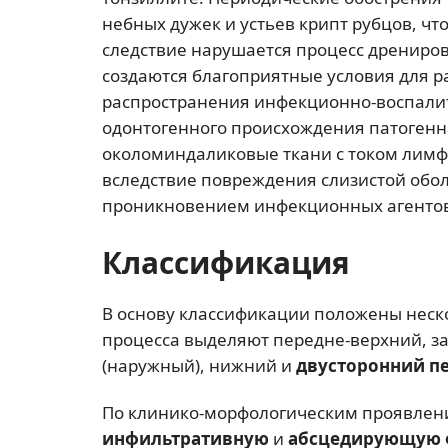
небных дужек и устьев крипт рубцов, ч
следствие нарушается процесс дрениро
создаются благоприятные условия для 
распространения инфекционно-воспалите
одонтогенного происхождения патогенн
околоминдаликовые ткани с током лим
вследствие повреждения слизистой обо
проникновением инфекционных агентов 
Классификация
В основу классификации положены неско
процесса выделяют передне-верхний, за
(наружный), нижний и
двусторонний п
По клинико-морфологическим проявлен
инфильтративную
и
абсцедирующую 