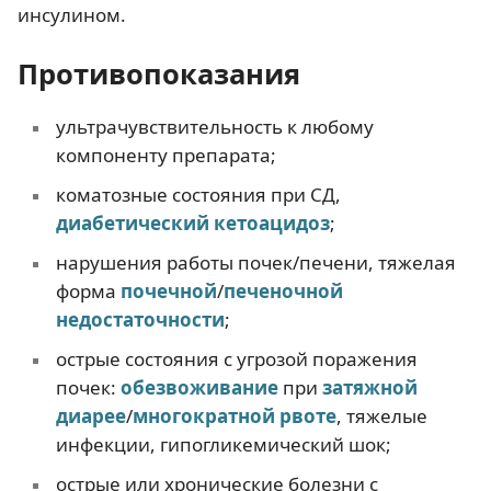
инсулином.
Противопоказания
ультрачувствительность к любому
компоненту препарата;
коматозные состояния при СД,
диабетический кетоацидоз
;
нарушения работы почек/печени, тяжелая
форма
почечной
/
печеночной
недостаточности
;
острые состояния с угрозой поражения
почек:
обезвоживание
при
затяжной
диарее
/
многократной рвоте
, тяжелые
инфекции, гипогликемический шок;
острые или хронические болезни с