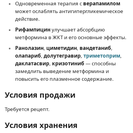
Одновременная терапия с
верапамилом
может ослаблять антигипергликемическое
действие.
Рифампицин
улучшает абсорбцию
метформина в ЖКТ и его основные эффекты.
Ранолазин
,
циметидин
,
вандетаниб
,
олапариб
,
долутегравир
,
триметоприм
,
даклатасвир
,
кризотиниб
— способны
замедлить выведение метформина и
повысить его плазменное содержание.
Условия продажи
Требуется рецепт.
Условия хранения