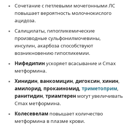
Сочетание с петлевыми мочегонными ЛС
повышает вероятность молочнокислого
ацидоза.
Салицилаты, гипогликемические
производные сульфонилмочевины,
инсулин, акарбоза способствуют
возникновению гипогликемии.
Нифедипин
ускоряет всасывание и Сmax
метформина.
Хинидин
,
ванкомицин
,
дигоксин
,
хинин
,
амилорид
,
прокаиномид
,
триметоприм
,
ранитидин
,
триамтерен
могут увеличивать
Сmax метформина.
Колесевелам
повышает количество
метформина в плазме крови.