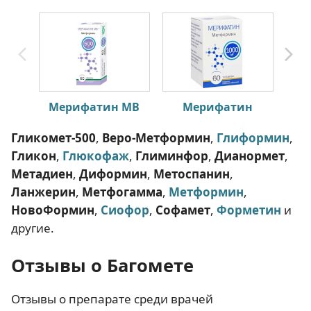
Мерифатин МВ
Мерифатин
Гликомет-500
,
Веро-Метформин
,
Глиформин
,
Гликон
,
Глюкофаж
,
Глиминфор
,
Дианормет
,
Метадиен
,
Диформин
,
Метоспанин
,
Ланжерин
,
Метфогамма
,
Метформин
,
НовоФормин
,
Сиофор
,
Софамет
,
Форметин
и
другие.
Отзывы о Багомете
Отзывы о препарате среди врачей