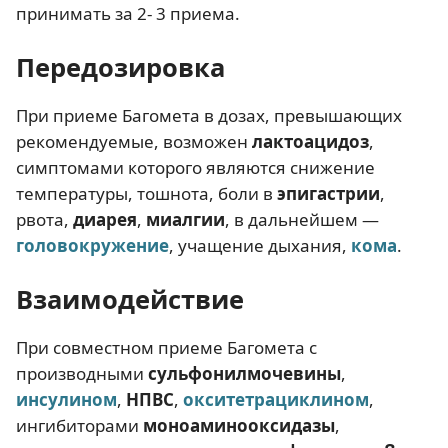
принимать за 2- 3 приема.
Передозировка
При приеме Багомета в дозах, превышающих
рекомендуемые, возможен
лактоацидоз
,
симптомами которого являются снижение
температуры, тошнота, боли в
эпигастрии
,
рвота,
диарея
,
миалгии
, в дальнейшем —
головокружение
, учащение дыхания,
кома
.
Взаимодействие
При совместном приеме Багомета с
производными
сульфонилмочевины
,
инсулином
,
НПВС
,
окситетрациклином
,
ингибиторами
моноаминооксидазы
,