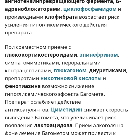
ангиотензинпревращающего фермента
,
ß-
адреноблокаторами
,
циклофосфамидом
и
производными
клофибрата
возрастает риск
усиления гипогликемического действия
препарата.
При совместном приеме с
глюкокортикостероидами
,
эпинефрином
,
симпатомиметиками, пероральными
контрацептивами,
глюкагоном
,
диуретиками
,
препаратами
никотиновой кислоты
и
фенотиазина
возможно снижение
гипогликемического эффекта Багомета.
Препарат ослабляет действие
антикоагулянтов.
Циметидин
снижает скорость
выведение Багомета, что увеличивает риск
появления
лактоацидоза
. Прием алкоголя на
фоне лечения Багометом может привести к