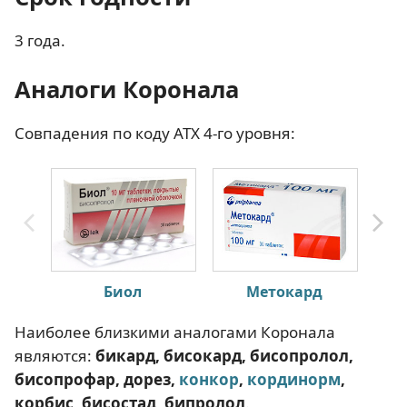
3 года.
Аналоги Коронала
Совпадения по коду АТХ 4-го уровня:
Биол
Метокард
Наиболее близкими аналогами Коронала
являются:
бикард, бисокард, бисопролол,
бисопрофар, дорез,
конкор
,
кординорм
,
корбис, бисостад, бипролол
.