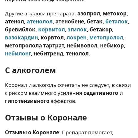
Другие аналоги препарата:
азопрол, метокор,
атенол,
атенолол
, атенобене, бетак,
беталок
,
бревиблок,
корвитол
,
эгилок
, бетакор,
вазокардин
, корвтол,
локрен
,
метопролол
,
метопролола тартрат, небивовол, небикор,
небилонг
, небитренд, тенолол
.
С алкоголем
Коронал и алкоголь сочетать не следует, в связи
с риском взаимного усиления
седативного
и
гипотензивного
эффектов.
Отзывы о Коронале
Отзывы о Коронале
: Препарат помогает,