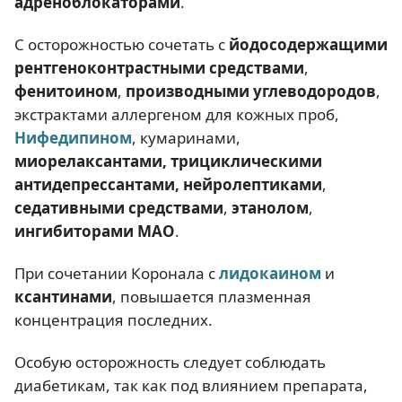
адреноблокаторами
.
С осторожностью сочетать с
йодосодержащими
рентгеноконтрастными средствами
,
фенитоином
,
производными углеводородов
,
экстрактами аллергеном для кожных проб,
Нифедипином
, кумаринами,
миорелаксантами, трициклическими
антидепрессантами, нейролептиками
,
седативными средствами
,
этанолом
,
ингибиторами МАО
.
При сочетании Коронала с
лидокаином
и
ксантинами
, повышается плазменная
концентрация последних.
Особую осторожность следует соблюдать
диабетикам, так как под влиянием препарата,