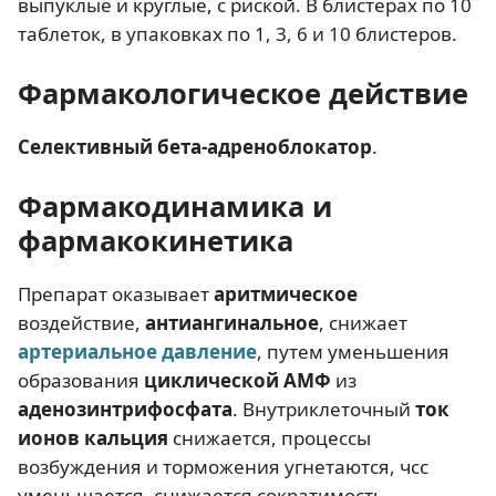
выпуклые и круглые, с риской. В блистерах по 10
таблеток, в упаковках по 1, 3, 6 и 10 блистеров.
Фармакологическое действие
Селективный бета-адреноблокатор
.
Фармакодинамика и
фармакокинетика
Препарат оказывает
аритмическое
воздействие,
антиангинальное
, снижает
артериальное давление
, путем уменьшения
образования
циклической АМФ
из
аденозинтрифосфата
. Внутриклеточный
ток
ионов кальция
снижается, процессы
возбуждения и торможения угнетаются, чсс
уменьшается, снижается сократимость