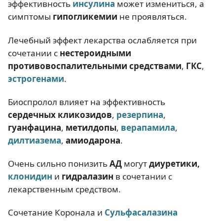
эффективность
инсулина
может измениться, а
симптомы
гипогликемии
не проявляться.
Лечебный эффект лекарства ослабляется при
сочетании с
нестероидными
противовоспалительными средствами
,
ГКС
,
эстрогенами
.
Биоспролол влияет на эффективность
сердечных кликозидов
,
резерпина
,
гуанфацина
,
метилдопы
,
верапамила
,
дилтиазема
,
амиодарона
.
Очень сильно понизить
АД
могут
диуретики,
клонидин
и
гидралазин
в сочетании с
лекарственным средством.
Сочетание Коронала и
Сульфасалазина