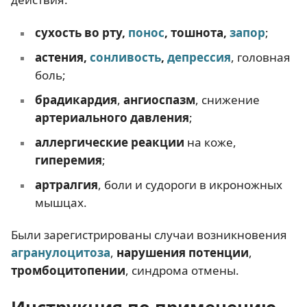
сухость во рту,
понос
, тошнота,
запор
;
астения,
сонливость
,
депрессия
, головная
боль;
брадикардия
,
ангиоспазм
, снижение
артериального давления
;
аллергические реакции
на коже,
гиперемия
;
артралгия
, боли и судороги в икроножных
мышцах.
Были зарегистрированы случаи возникновения
агранулоцитоза
,
нарушения потенции
,
тромбоцитопении
, синдрома отмены.
Инструкция по применению,