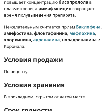
повышает концентрацию
бисопролола
в
плазме крови, а
римафмпицин
сокращает
время полувыведения препарата.
Нежелательным считается прием
Баклофена
,
амифостина, флоктафанина,
мефлохина
,
хлорхинина,
адреналина
, норадреналина
и
Коронала.
Условия продажи
По рецепту.
Условия хранения
В прохладном, скрытом от детей месте.
Срок годности